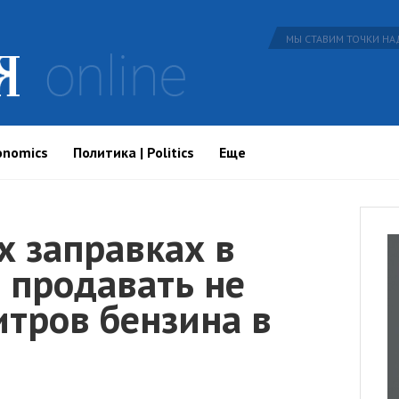
МЫ СТАВИМ ТОЧКИ НАД
onomics
Политика | Politics
Еще
х заправках в
 продавать не
итров бензина в