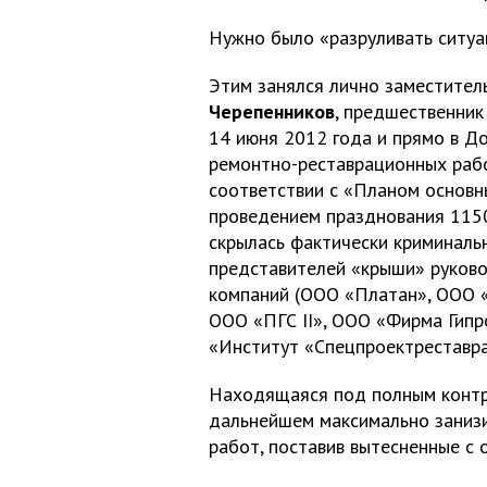
Нужно было «разруливать ситуа
Этим занялся лично заместител
Черепенников
, предшественни
14 июня 2012 года и прямо в Д
ремонтно-реставрационных рабо
соответствии с «Планом основн
проведением празднования 1150
скрылась фактически криминаль
представителей «крыши» руково
компаний (ООО «Платан», ООО «
ООО «ПГС II», ООО «Фирма Гипр
«Институт «Спецпроектреставра
Находящаяся под полным контр
дальнейшем максимально занизи
работ, поставив вытесненные с 