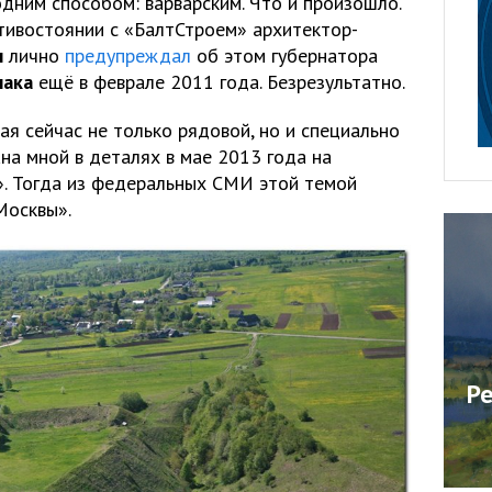
дним способом: варварским. Что и произошло.
ивостоянии с «БалтСтроем» архитектор-
н
лично
предупреждал
об этом губернатора
чака
ещё в феврале 2011 года. Безрезультатно.
ая сейчас не только рядовой, но и специально
на мной в деталях в мае 2013 года на
». Тогда из федеральных СМИ этой темой
Москвы».
Р