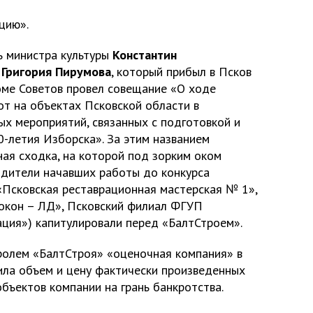
цию».
ь министра культуры
Константин
к
Григория Пирумова
, который прибыл в Псков
оме Советов провел совещание «О ходе
т на объектах Псковской области в
ых мероприятий, связанных с подготовкой и
-летия Изборска». За этим названием
ная сходка, на которой под зорким оком
дители начавших работы до конкурса
Псковская реставрационная мастерская № 1»,
окон – ЛД», Псковский филиал ФГУП
ция») капитулировали перед «БалтСтроем».
олем «БалтСтроя» «оценочная компания» в
ла объем и цену фактически произведенных
объектов компании на грань банкротства.