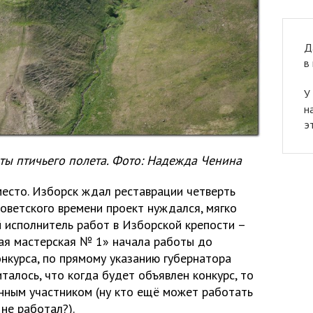
Д
в
У
н
э
ты птичьего полета. Фото: Надежда Ченина
место. Изборск ждал реставрации четверть
советского времени проект нуждался, мягко
й исполнитель работ в Изборской крепости –
ая мастерская № 1» начала работы до
нкурса, по прямому указанию губернатора
италось, что когда будет объявлен конкурс, то
нным участником (ну кто ещё может работать
 не работал?).