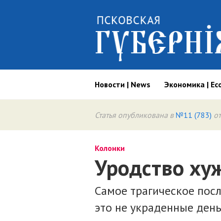
Новости | News
Экономика | Ec
Статья опубликована в
№11 (783)
от
Колонки
Уродство ху
Самое трагическое посл
это не украденные день