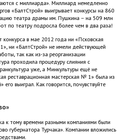
инаются с миллиарда». Миллиард немедленно
ргов «БалтСтрой» выигрывает конкурсы на 860
врацию театра драмы им. Пушкина – на 509 млн
бот по театру подросла более чем в два раза!
 конкурса в мае 2012 года ни «Псковская
1», ни «БалтСтрой» не имели действующей
боты, так как из-за реорганизации
тура проходила процедуру слияния с
ранкультура уже, а Минкультуры ещё не
кая реставрационная мастерская № 1» была из
» его выиграл. Как говорится, почувствуйте
во»
ка к тому времени разными компаниями были
ово губернатора Турчака». Компании вложились
средствами.