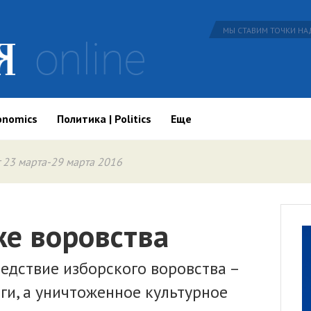
МЫ СТАВИМ ТОЧКИ НАД
onomics
Политика | Politics
Еще
 23 марта-29 марта 2016
же воровства
едствие изборского воровства –
ги, а уничтоженное культурное