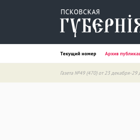
Текущий номер
Архив публика
Газета №49 (470) от 23 декабря-29