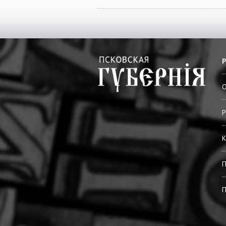
О
Р
К
П
П