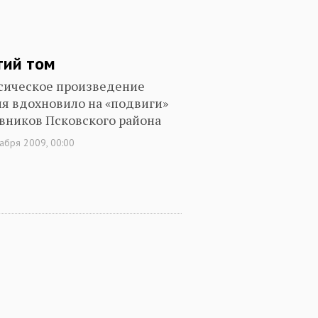
тий том
сическое произведение
ля вдохновило на «подвиги»
вников Псковского района
абря 2009, 00:00