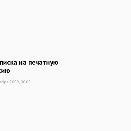
писка на печатную
сию
абря 2009, 00:00