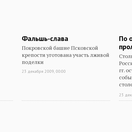
Фальшь-слава
По 
про
Покровской башне Псковской
крепости уготована участь лживой
Стол
поделки
Росс
гг. 
23 декабря 2009, 00:00
собы
стол
Стеф
23 дек