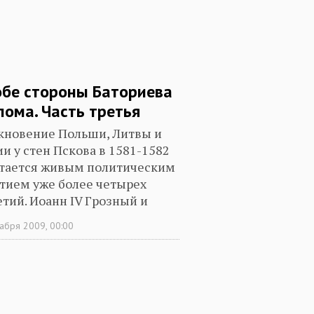
обе стороны Баториева
лома. Часть третья
кновение Польши, Литвы и
ии у стен Пскова в 1581-1582
остается живым политическим
тием уже более четырех
етий. Иоанн IV Грозный и
ан Баторий. Путь к войне
абря 2009, 00:00