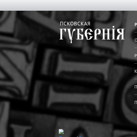
О
Р
К
П
П