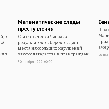
Математические следы
Сен
преступления
Пско
Марг
уйдя
Статистический анализ
приз
 об
результатов выборов выдает
амер
места наибольших нарушений
ия в
законодательства и прав граждан
30 ноя
30 ноября 1999, 00:00