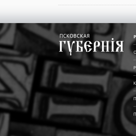
О
Р
К
П
П