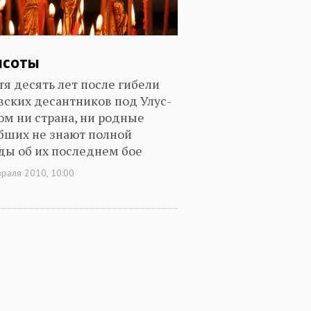
ысоты
тя десять лет после гибели
вских десантников под Улус-
ом ни страна, ни родные
бших не знают полной
ды об их последнем бое
раля 2010, 10:00