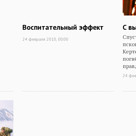
Воспитательный эффект
С в
Спус
24 февраля 2010, 00:00
пско
Керт
поги
прав
24 фев