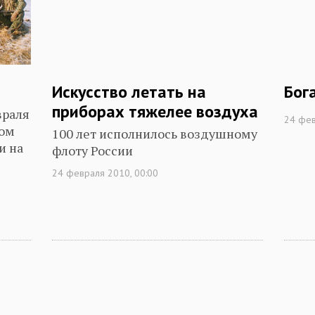
Искусство летать на
Бог
приборах тяжелее воздуха
враля
24 фев
ком
100 лет исполнилось воздушному
и на
флоту России
24 февраля 2010, 00:00