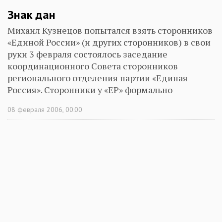
Знак дан
Михаил Кузнецов попытался взять сторонников
«Единой России» (и других сторонников) в свои
руки 3 февраля состоялось заседание
координационного Совета сторонников
регионального отделения партии «Единая
Россия». Сторонники у «ЕР» формально
появились примерно год назад, когда в ее
08 февраля 2006, 00:00
Уставе появился пункт, согласно которому
членом партии может стать лишь тот, кто не
менее трех месяцев являлся ее официальным
сторонником. Региональная элита
присматривается к выбору Михаила
Кузнецова.Фото: Александр
Тимофеев.Массовость партия к тому времени
уже набрала, да так, что остро встал вопрос об
избавлении от «мертвых душ». А «чистилище» в
виде института сторонников позволяет