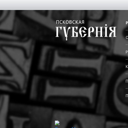
О
Р
К
П
П