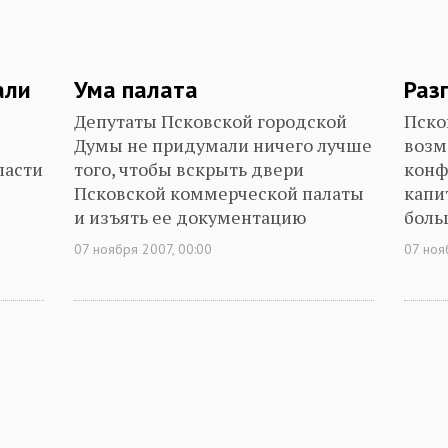
али
Ума палата
Раз
Депутаты Псковской городской
Пско
Думы не придумали ничего лучше
возм
ласти
того, чтобы вскрыть двери
конф
Псковской коммерческой палаты
капи
и изъять ее документацию
боль
07 ноября 2007, 00:00
07 ноя