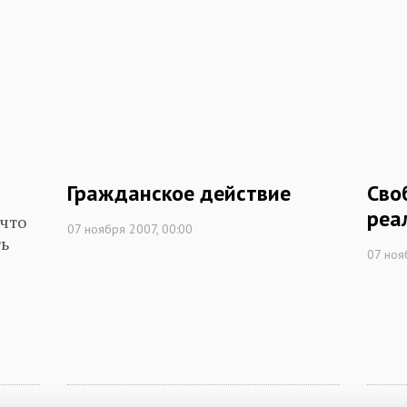
Гражданское действие
Сво
реа
 что
07 ноября 2007, 00:00
ть
07 ноя