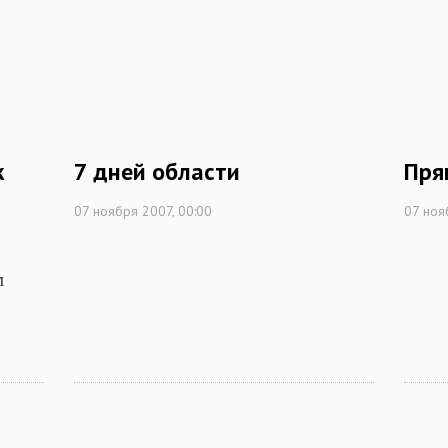
к
7 дней области
Пря
07 ноября 2007, 00:00
07 ноя
м