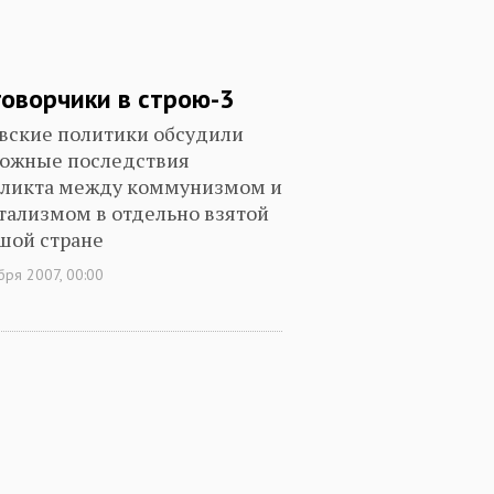
говорчики в строю-3
вские политики обсудили
ожные последствия
ликта между коммунизмом и
тализмом в отдельно взятой
шой стране
бря 2007, 00:00