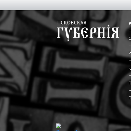
О
Р
К
П
П