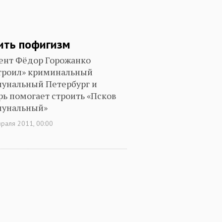
ить пофигизм
ент Фёдор Горожанко
троил» криминальный
унальный Петербург и
рь помогает строить «Псков
унальный»
раля 2011, 00:00