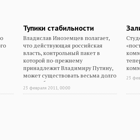
Тупики стабильности
Зал
но
Владислав Иноземцев полагает,
Студ
ого
что действующая российская
«пос
власть, контрольный пакет в
комм
которой по-прежнему
тепе
принадлежит Владимиру Путину,
комм
может существовать весьма долго
23 фев
«в еще более примитивном
23 февраля 2011, 00:00
состоянии», но двоевластие в
любом случае завершится после
2012 года