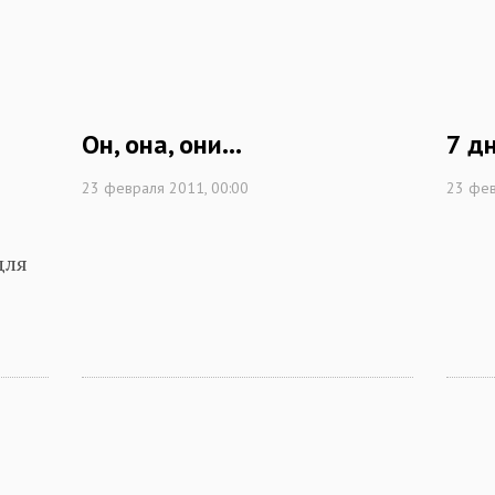
Он, она, они...
7 д
23 февраля 2011, 00:00
23 фев
для