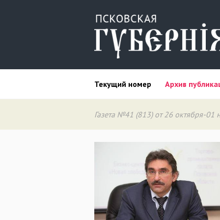
Текущий номер
Архив публика
Газета №41 (813) от 26 октября-01