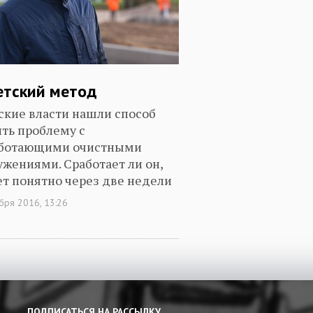
етский метод
ские власти нашли способ
ть проблему с
ботающими очистными
ужениями. Сработает ли он,
ет понятно через две недели
бря 2016, 13:26
ПОДПИСАТЬСЯ НА РАССЫЛКУ