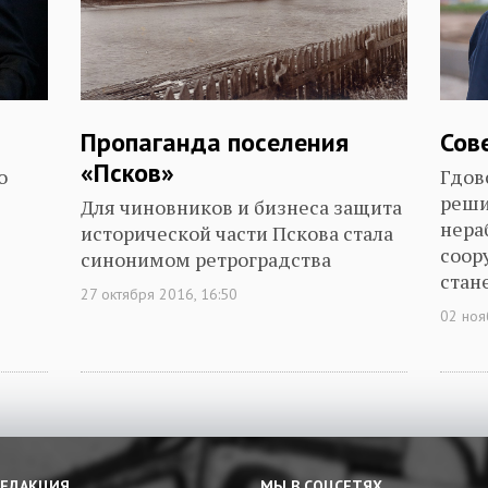
Пропаганда поселения
Сов
«Псков»
о
Гдов
реши
Для чиновников и бизнеса защита
нера
исторической части Пскова стала
соор
синонимом ретроградства
стан
27 октября 2016, 16:50
02 ноя
РЕДАКЦИЯ
МЫ В СОЦСЕТЯХ