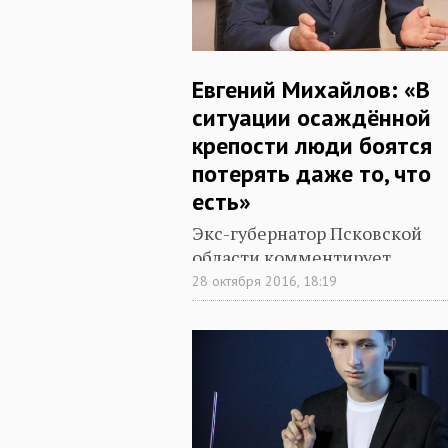
Евгений Михайлов: «В
ситуации осаждённой
крепости люди боятся
потерять даже то, что
есть»
Экс-губернатор Псковской
области комментирует
сентябрьские выборы и назы
28 октября 2016, 18:19
многие проекты региона
неоправданными