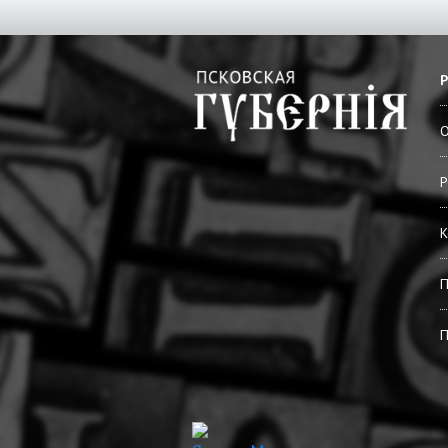
О
Р
К
П
П