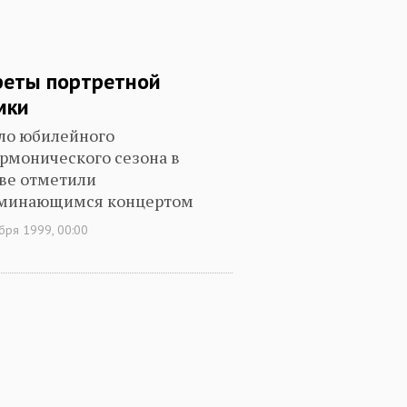
реты портретной
мки
ло юбилейного
рмонического сезона в
ве отметили
минающимся концертом
бря 1999, 00:00