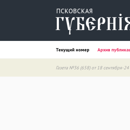
Текущий номер
Архив публика
Газета №36 (658) от 18 сентября-24