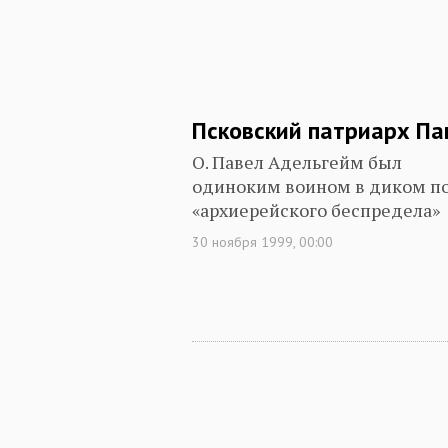
Псковский патриарх Па
О. Павел Адельгейм был
одиноким воином в диком п
«архиерейского беспредела»
30 ноября 1999, 00:00