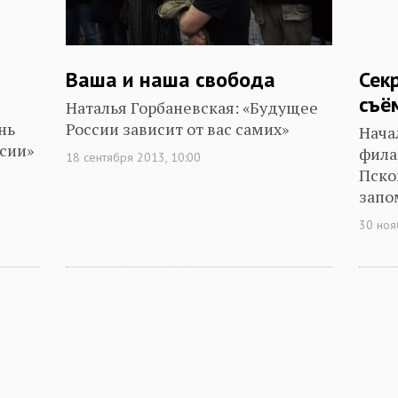
Ваша и наша свобода
Сек
съё
Наталья Горбаневская: «Будущее
нь
России зависит от вас самих»
Нача
ссии»
фила
18 сентября 2013, 10:00
Пско
запо
30 ноя