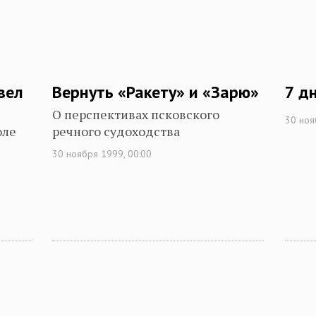
вел
Вернуть «Ракету» и «Зарю»
7 д
О перспективах псковского
30 ноя
оле
речного судоходства
30 ноября 1999, 00:00