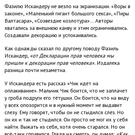
Фазилю Искандеру не везло на экранизации. «Воры в
законе», «Маленький гигант большого секса», «Пиры
Валтасара», «Созвездие козлотура»… Авторы
хватались за внешнюю канву и этим ограничивались.
Создавали декорацию и успокаивались.
Как однажды сказал по другому поводу Фазиль
Искандер,
«от Декларации прав человека мы
пришли к декорации прав человека».
Издалека
разница почти незаметна.
У Искандера есть рассказ «Чик идёт на
оплакивание». Мальчик Чик боится, что не заплачет
у гроба подруги его тётушки. Он боится, что на виду
у всех опозорится и в нужный момент не выдавит
слезу. Ему говорят, чтобы он не стыдился слёз. Но
он их и так не стыдился. Он просто не мог их у себя
найти. Выжать из себя, хотя очень старался. Но он
всё-таки справился. Глядя на смерть, он думал:
«Как