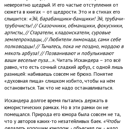
невероятно щедрый. И его частые отступления от
сюжета в книгах – от щедрости. Это и в стихах его
слышится:
«Эй, барабанщики-банщики! Эй, трубачи-
трубочисты! // Сказочники, обманщики, фокусники,
артисты, // Старатели, кладоискатели, суровые
землепроходцы, // Любители лимонада, сами себе
полководцы! // Тычьтесь, пока не поздно, мордою в
мякоть арбуза! // Позванивают и побулькивают
ваши веселые пуза…».
Читать Искандера – это всё
равно, что есть сочный сладкий арбуз, с одной лишь
разницей: набиваешь совсем не брюхо. Понятие
«духовная пища» слишком избито, чтобы на нём
остановиться. Так что не надо останавливаться.
Искандера долгое время пытались держать в
юмористических рамках. Но в эти рамки он не
помещался. Природа его юмора была совсем не та,
что у авторов каких-то незатейливых баек.
«Чтобы
овладеть хорошим юмором,
- объяснял он, -
надо