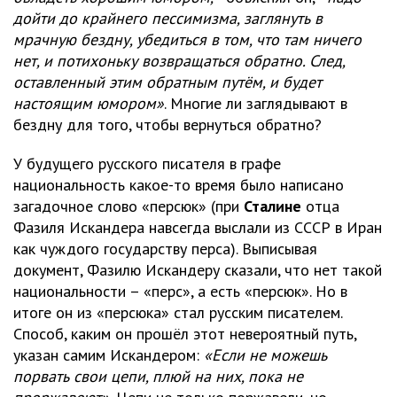
дойти до крайнего пессимизма, заглянуть в
мрачную бездну, убедиться в том, что там ничего
нет, и потихоньку возвращаться обратно. След,
оставленный этим обратным путём, и будет
настоящим юмором»
. Многие ли заглядывают в
бездну для того, чтобы вернуться обратно?
У будущего русского писателя в графе
национальность какое-то время было написано
загадочное слово «персюк» (при
Сталине
отца
Фазиля Искандера навсегда выслали из СССР в Иран
как чуждого государству перса). Выписывая
документ, Фазилю Искандеру сказали, что нет такой
национальности – «перс», а есть «персюк». Но в
итоге он из «персюка» стал русским писателем.
Способ, каким он прошёл этот невероятный путь,
указан самим Искандером:
«Если не можешь
порвать свои цепи, плюй на них, пока не