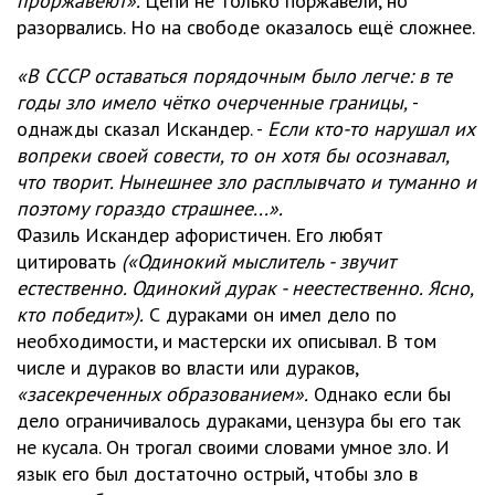
проржавеют».
Цепи не только поржавели, но
разорвались. Но на свободе оказалось ещё сложнее.
«В СССР оставаться порядочным было легче: в те
годы зло имело чётко очерченные границы,
-
однажды сказал Искандер. -
Если кто-то нарушал их
вопреки своей совести, то он хотя бы осознавал,
что творит. Нынешнее зло расплывчато и туманно и
поэтому гораздо страшнее...».
Фазиль Искандер афористичен. Его любят
цитировать
(«Одинокий мыслитель - звучит
естественно. Одинокий дурак - неестественно. Ясно,
кто победит»).
С дураками он имел дело по
необходимости, и мастерски их описывал. В том
числе и дураков во власти или дураков,
«
засекреченных образованием».
Однако если бы
дело ограничивалось дураками, цензура бы его так
не кусала. Он трогал своими словами умное зло. И
язык его был достаточно острый, чтобы зло в