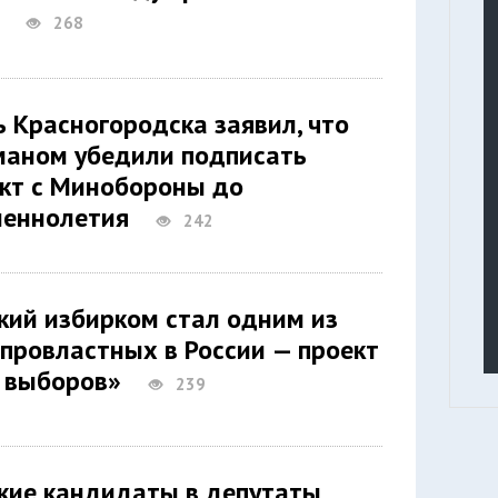
ей
268
 Красногородска заявил, что
маном убедили подписать
кт с Минобороны до
шеннолетия
242
кий избирком стал одним из
провластных в России — проект
с выборов»
239
кие кандидаты в депутаты