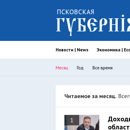
Новости | News
Экономика | Ec
Месяц
Год
Все время
Читаемое за месяц.
Всег
Доходы
1
област