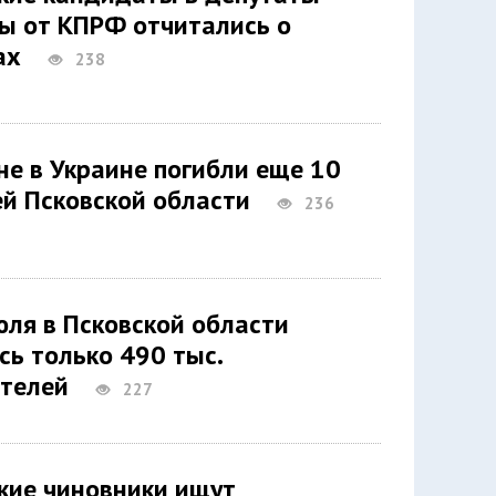
ы от КПРФ отчитались о
дах
238
не в Украине погибли еще 10
ей Псковской области
236
юля в Псковской области
сь только 490 тыс.
ателей
227
кие чиновники ищут