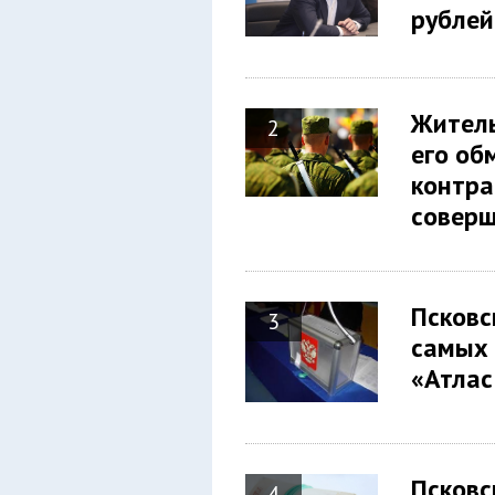
рубл
Житель
2
его об
контра
совер
Псковс
3
самых 
«Атла
Псковс
4