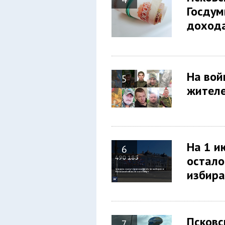
Госдум
дохо
На вой
5
жител
На 1 и
6
остало
избир
Псковс
7