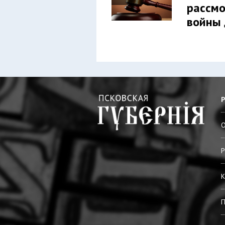
рассмо
войны
О
Р
К
П