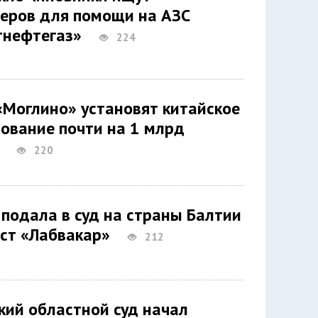
еров для помощи на АЗС
утнефтегаз»
224
«Моглино» установят китайское
ование почти на 1 млрд
ей
220
 подала в суд на страны Балтии
каст «Лабвакар»
212
кий областной суд начал