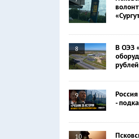
волонт
«Сург
В ОЭЗ 
8
оборуд
рубл
Россия
9
- под
Псковс
10