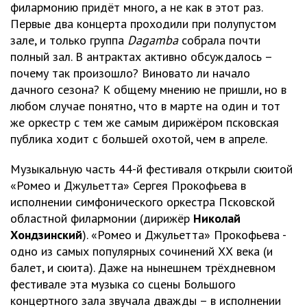
филармонию придёт много, а не как в этот раз.
Первые два концерта проходили при полупустом
зале, и только группа
Dagamba
собрала почти
полный зал. В антрактах активно обсуждалось –
почему так произошло? Виновато ли начало
дачного сезона? К общему мнению не пришли, но в
любом случае понятно, что в марте на один и тот
же оркестр с тем же самым дирижёром псковская
публика ходит с большей охотой, чем в апреле.
Музыкальную часть 44-й фестиваля открыли сюитой
«Ромео и Джульетта» Сергея Прокофьева в
исполнении симфонического оркестра Псковской
областной филармонии (дирижёр
Николай
Хондзинский
). «Ромео и Джульетта» Прокофьева -
одно из самых популярных сочинений ХХ века (и
балет, и сюита). Даже на нынешнем трёхдневном
фестивале эта музыка со сцены Большого
концертного зала звучала дважды – в исполнении