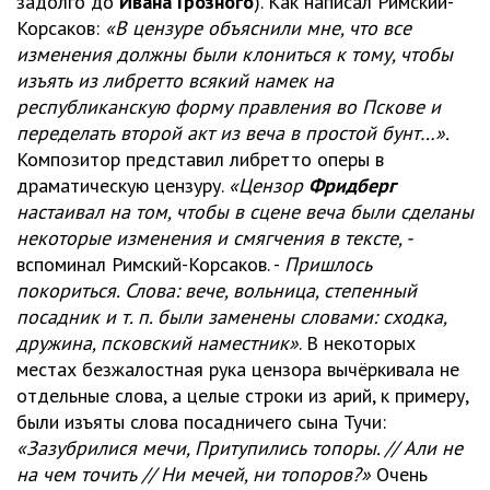
задолго до
Ивана Грозного
). Как написал Римский-
Корсаков:
«В цензуре объяснили мне, что все
изменения должны были клониться к тому, чтобы
изъять из либретто всякий намек на
республиканскую форму правления во Пскове и
переделать второй акт из веча в простой бунт…».
Композитор представил либретто оперы в
драматическую цензуру.
«Цензор
Фридберг
настаивал на том, чтобы в сцене веча были сделаны
некоторые изменения и смягчения в тексте, -
вспоминал Римский-Корсаков. -
Пришлось
покориться. Слова: вече, вольница, степенный
посадник и т. п. были заменены словами: сходка,
дружина, псковский наместник»
. В некоторых
местах безжалостная рука цензора вычёркивала не
отдельные слова, а целые строки из арий, к примеру,
были изъяты слова посадничего сына Тучи:
«Зазубрилися мечи, Притупились топоры. // Али не
на чем точить // Ни мечей, ни топоров?»
Очень