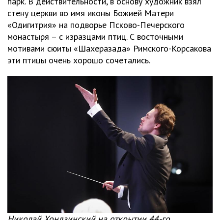
парк. В действительности, в основу художник взял
стену церкви во имя иконы Божией Матери
«Одигитрия» на подворье Псково-Печерского
монастыря – с изразцами птиц. С восточными
мотивами сюиты «Шахеразада» Римского-Корсакова
эти птицы очень хорошо сочетались.
Николай Хондзинский на открытии 44-го