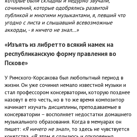
которые были складны и недурно звучали,
сочинений, которые одобрялись развитой
публикой и многими музыкантами, я, певший что
угодно с листа и слышавший всевозможные
аккорды, - я ничего не знал...»
«Изъять из либретто всякий намек на
республиканскую форму правления во
Пскове»
У Римского-Корсакова был любопытный период в
жизни. Он уже сочинил немало известной музыки и
стал профессором консерватории, которую позднее
назовут в его честь, но в то же время композитор
начинает изучать дисциплины, преподаваемые в
консерватории – восполняет недостатки домашнего
музыкального образования. Когда в мемуарах он
пишет:
«Я ничего не знал»,
то здесь не чувствуется
кокетства
. «В этом я сознаюсь и откровенно