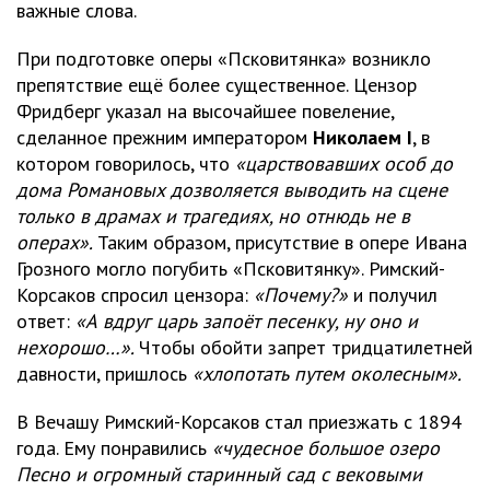
важные слова.
При подготовке оперы «Псковитянка» возникло
препятствие ещё более существенное. Цензор
Фридберг указал на высочайшее повеление,
сделанное прежним императором
Николаем I
, в
котором говорилось, что
«царствовавших особ до
дома Романовых дозволяется выводить на сцене
только в драмах и трагедиях, но отнюдь не в
операх».
Таким образом, присутствие в опере Ивана
Грозного могло погубить «Псковитянку». Римский-
Корсаков спросил цензора:
«Почему?»
и получил
ответ:
«А вдруг царь запоёт песенку, ну оно и
нехорошо…».
Чтобы обойти запрет тридцатилетней
давности, пришлось
«хлопотать путем околесным».
В Вечашу Римский-Корсаков стал приезжать с 1894
года. Ему понравились
«чудесное большое озеро
Песно и огромный старинный сад с вековыми