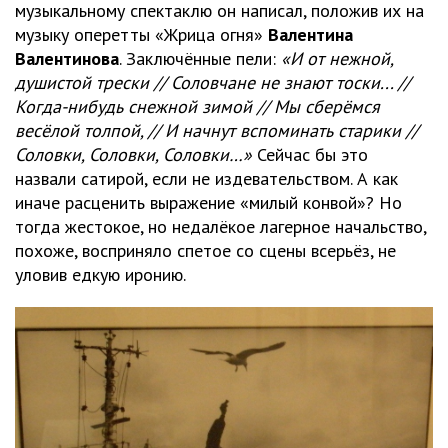
музыкальному спектаклю он написал, положив их на
музыку оперетты «Жрица огня»
Валентина
Валентинова
. Заключённые пели:
«И от нежной,
душистой трески // Соловчане не знают тоски... //
Когда-нибудь снежной зимой // Мы сберёмся
весёлой толпой, // И начнут вспоминать старики //
Соловки, Соловки, Соловки…»
Сейчас бы это
назвали сатирой, если не издевательством. А как
иначе расценить выражение «милый конвой»? Но
тогда жестокое, но недалёкое лагерное начальство,
похоже, восприняло спетое со сцены всерьёз, не
уловив едкую иронию.