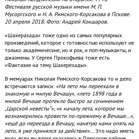
Фестиваля русской музыки имени М. П.
Мусоргского и Н. А. Римского-Корсакова в Пскове.
20 апреля 2018. Фото: Андрей Кокшаров.
«Шахеразада» тоже одно из самых популярных
произведений, которое с готовностью используют не
только академические, но и рок, и поп-музыканты, и
джазмены. У Сергея Прокофьева тоже есть
«Фантазия на тему Шахерезады».
В мемуарах Николая Римского-Корсакова то и дело
встречаются записи:
«На лето мы переехали в
знакомую и милую Вечашу», «лето 1898 года в
милой Beчаше протекло быстро за сочинением
„Царской невесты“», «к началу лета, которое мы
вознамерились провести по-прежнему в Вечаше…»,
«ещё до переезда в Вечашу, нанятую нами опять на
лето, я уже принялся за действие»...
Это надо иметь
виду, если вы вдруг оказались в Плюсском районе