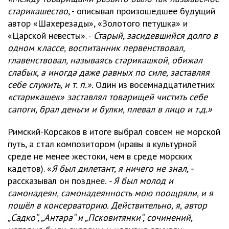
старикашество
, - описывал произошедшее будущий
автор «Шахерезады», «Золотого петушка» и
«Царской невесты». -
Старый, засидевшийся долго в
одном классе, воспитанник первенствовал,
главенствовал, называясь старикашкой, обижал
слабых, а иногда даже равных по силе, заставляя
себе служить, и т. п.».
Один из восемнадцатилетних
«старикашек» заставлял товарищей чистить себе
сапоги, брал деньги и булки, плевал в лицо и т.д.»
Римский-Корсаков в итоге выбрал совсем не морской
путь, а стал композитором (нравы в культурной
среде не менее жестоки, чем в среде морских
кадетов). «
Я был дилетант, я ничего не знал, -
рассказывал он позднее.
- Я был молод и
самонадеян, самонадеянность мою поощряли, и я
пошёл в консерваторию. Действительно, я, автор
„Садко“, „Антара“ и „Псковитянки“, сочинений,