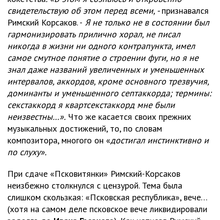
свидетельствую об этом перед всеми, -
признавался
Римский Корсаков. -
Я не только не в состоянии был
гармонизировать прилично хорал, не писал
никогда в жизни ни одного контрапункта, имел
самое смутное понятие о строении фуги, но я не
знал даже названий увеличенных и уменьшенных
интервалов, аккордов, кроме основного трезвучия,
доминанты и уменьшенного септаккорда; термины:
секстаккорд я квартсекстаккорд мне были
неизвестны…».
Что же касается своих прежних
музыкальных достижений, то, по словам
композитора, многого он «
достигал инстинктивно и
по слуху».
При сдаче «Псковитянки» Римский-Корсаков
неизбежно столкнулся с цензурой. Тема была
слишком скользкая: «Псковская республика», вече…
(хотя на самом деле псковское вече ликвидировали