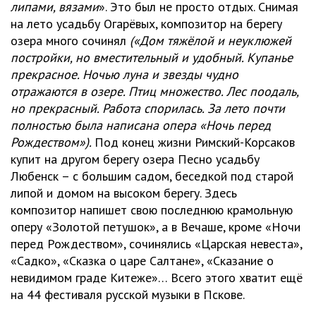
липами, вязами
». Это был не просто отдых. Снимая
на лето усадьбу Огарёвых, композитор на берегу
озера много сочинял
(«Дом тяжёлой и неуклюжей
постройки, но вместительный и удобный. Купанье
прекрасное. Ночью луна и звезды чудно
отражаются в озере. Птиц множество. Лес поодаль,
но прекрасный. Работа спорилась. За лето почти
полностью была написана опера «Ночь перед
Рождеством»).
Под конец жизни Римский-Корсаков
купит на другом берегу озера Песно усадьбу
Любенск – с большим садом, беседкой под старой
липой и домом на высоком берегу. Здесь
композитор напишет свою последнюю крамольную
оперу «Золотой петушок», а в Вечаше, кроме «Ночи
перед Рождеством», сочинялись «Царская невеста»,
«Садко», «Сказка о царе Салтане», «Сказание о
невидимом граде Китеже»… Всего этого хватит ещё
на 44 фестиваля русской музыки в Пскове.