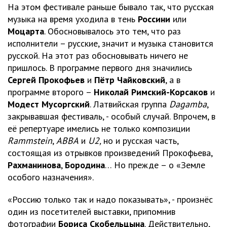
На этом фестивале раньше бывало так, что русская
музыка на время уходила в тень
Россини
или
Моцарта
. Обосновывалось это тем, что раз
исполнители – русские, значит и музыка становится
русской. На этот раз обосновывать ничего не
пришлось. В программе первого дня значились
Сергей Прокофьев
и
Пётр Чайковский
, а в
программе второго –
Николай Римский-Корсаков
и
Модест
Мусоргский
. Латвийская группа
Dagamba
,
закрывавшая фестиваль, - особый случай. Впрочем, в
её репертуаре имелись не только композиции
Rammstein
,
ABBA
и
U
2,
но и русская часть,
состоящая из отрывков произведений Прокофьева,
Рахманинова
,
Бородина
… Но прежде – о «Земле
особого назначения».
«Россию только так и надо показывать», - произнёс
один из посетителей выставки, припомнив
фотографии
Бориса Скобельцына
. Действительно,