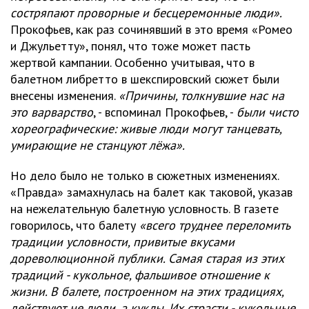
состряпают проворные и бесцеремонные люди».
Прокофьев, как раз сочинявший в это время «Ромео
и Джульетту», понял, что тоже может пасть
жертвой кампании. Особенно учитывая, что в
балетном либретто в шекспировский сюжет были
внесены изменения.
«Причины, толкнувшие нас на
это варварство
, - вспоминал Прокофьев, -
были чисто
хореографические: живые люди могут танцевать,
умирающие не станцуют лёжа».
Но дело было не только в сюжетных изменениях.
«Правда» замахнулась на балет как таковой, указав
на нежелательную балетную условность. В газете
говорилось, что балету
«всего труднее переломить
традиции условности, привитые вкусами
дореволюционной публики. Самая старая из этих
традиций - кукольное, фальшивое отношение к
жизни. В балете, построенном на этих традициях,
действуют не люди, а куклы. Их страсти - кукольные