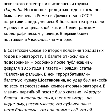
псковского оркестра и в исполнении группы
Dagamba.
Но в конце тридцатых годов, когда она
была сочинена, «Ромео и Джульетту» в СССР
встретили с недоумением. В Большом театре сочли
музыку нетанцевальной, как и в Ленинградском
хореографическом училище. Впервые балет
поставили в Чехословакии – в Брно.
В Советском Союзе во второй половине тридцатых
годов к новаторству в балете относились с
подозрением – особенно после публикации 6
февраля 1936 года в газете «Правда» статьи
«Балетная фальшь». В ней «прорабатывали»
балетную музыку
Шостаковича
, но удар был нанесён
по всем отечественным композиторам-новаторам. В
главной партийной газете было сказано:
«Авторы
балета - и постановщики, и композитор, - по-
видимому, рассчитывают, что публика наша
нетребовательна, что она примет всё, что ей