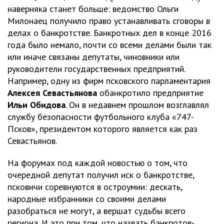
наверняка станет больше: ведомство Ольги
Милонаец получило право устанавливать сговоры в
делах о банкротстве. Банкротных дел в конце 2016
года было немало, почти со всеми делами были так
или иначе связаны депутаты, чиновники или
руководители государственных предприятий.
Например, одну из фирм псковского парламентария
Алексея Севастьянова
обанкротило предприятие
Ильи Обидова
. Он в недавнем прошлом возглавлял
службу безопасности футбольного клуба «747-
Псков», президентом которого является как раз
Севастьянов.
На форумах под каждой новостью о том, что
очередной депутат получил иск о банкротстве,
псковичи соревнуются в остроумии: дескать,
народные избранники со своими делами
разобраться не могут, а вершат судьбы всего
региона. И это при том, что назвать банкротов-