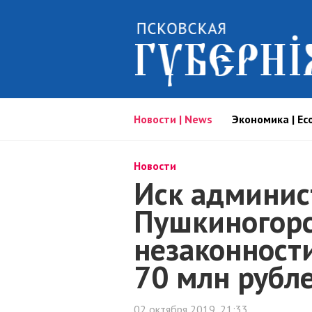
Новости | News
Экономика | Ec
Новости
Иск админис
Пушкиногорс
незаконности
70 млн рубл
02 октября 2019, 21:33