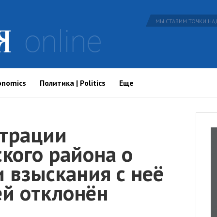
МЫ СТАВИМ ТОЧКИ НАД
onomics
Политика | Politics
Еще
трации
кого района о
 взыскания с неё
ей отклонён