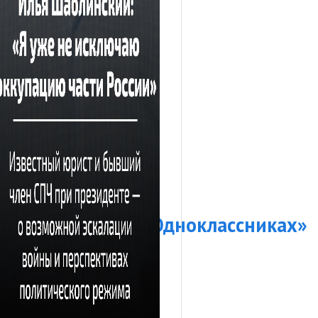
»
,
«Фейсбуке»
и
«Одноклассниках»