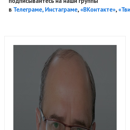
подписывайтесь на наши группы
в
Телеграме,
Инстаграме
,
«ВКонтакте»
,
«Тв