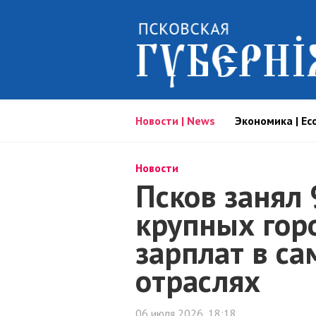
Новости | News
Экономика | Ec
Новости
Псков занял 
крупных гор
зарплат в с
отраслях
06 июля 2026, 18:18