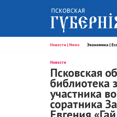
Новости | News
Экономика | Ec
Новости
Псковская о
библиотека 
участника в
соратника З
Евгения «Га