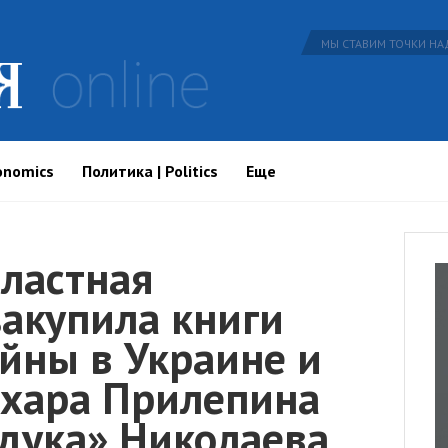
МЫ СТАВИМ ТОЧКИ НАД
onomics
Политика | Politics
Еще
бластная
закупила книги
ойны в Украине и
ахара Прилепина
йдука» Николаева