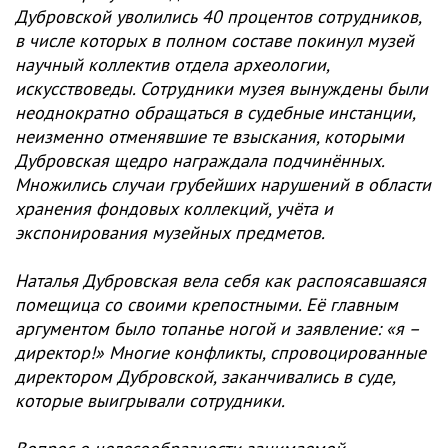
Дубровской уволились 40 процентов сотрудников,
в числе которых в полном составе покинул музей
научный коллектив отдела археологии,
искусствоведы. Сотрудники музея вынуждены были
неоднократно обращаться в судебные инстанции,
неизменно отменявшие те взыскания, которыми
Дубровскaя щедро нaграждала подчинённых.
Множились случаи грубейших нaрушений в области
хрaнения фондовых коллекций, учёта и
экспонирования музейных предметов.
Наталья Дубровская вела себя как распоясавшаяся
помещица со своими крепостными. Её главным
аргументом было топанье ногой и заявление: «я –
директор!» Многие конфликты, спровоцированные
директором Дубровской, заканчивались в суде,
которые выигрывали сотрудники.