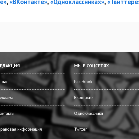
е»
,
«ВКонтакте»
,
«Одноклассниках»
,
«Твиттер
РЕДАКЦИЯ
МЫ В СОЦСЕТЯХ
 нас
Facebook
еклама
Вконтакте
онтакты
Одноклассники
равовая информация
Twitter