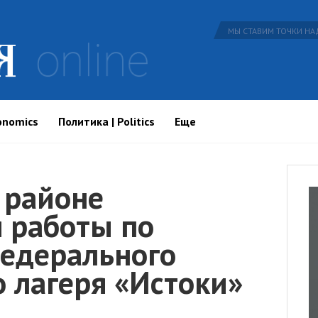
МЫ СТАВИМ ТОЧКИ НАД
onomics
Политика | Politics
Еще
 районе
 работы по
федерального
 лагеря «Истоки»