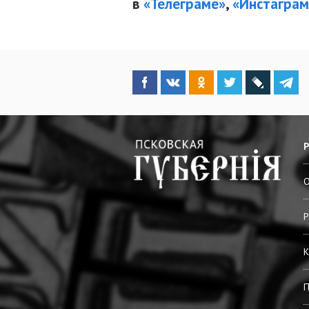
в
«Телеграме»
,
«Инстаграм
О
Р
К
П