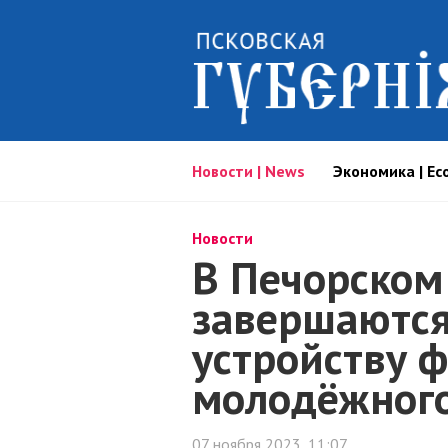
Новости | News
Экономика | Ec
Новости
В Печорском
завершаются
устройству 
молодёжного
07 ноября 2023, 11:07