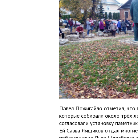
Павел Пожигайло отметил, что 
которые собирали около трёх л
согласовали установку памятник
Ей Савва Ямщиков отдал многие
поблагодарил Льва Шлосберга и