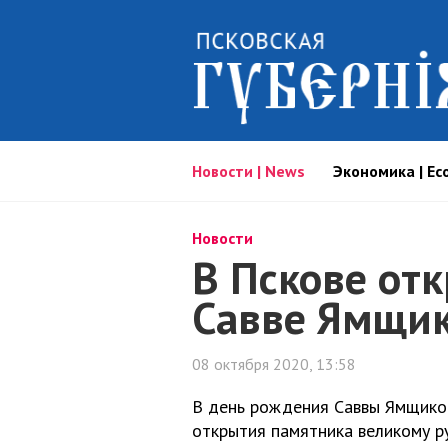
Новости | News
Экономика | Ec
Новости
В Пскове от
Савве Ямщи
08 октября 2020, 13:58
В день рождения Саввы Ямщиков
открытия памятника великому ру