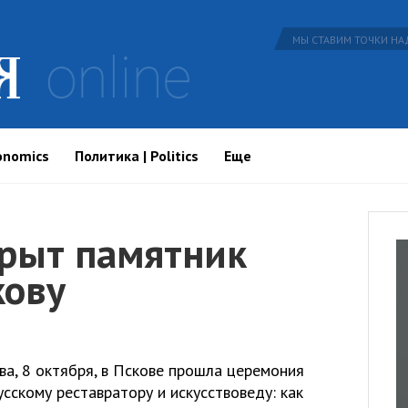
МЫ СТАВИМ ТОЧКИ НАД
onomics
Политика | Politics
Еще
крыт памятник
кову
а, 8 октября, в Пскове прошла церемония
сскому реставратору и искусствоведу: как