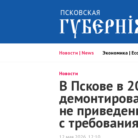
Новости | News
Экономика | Ec
Новости
В Пскове в 2
демонтирова
не приведен
с требовани
12 мая 2026, 12:10