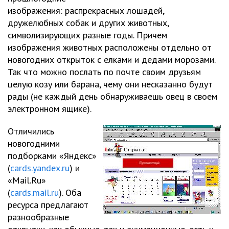
изображения: распрекрасных лошадей,
дружелюбных собак и других животных,
символизирующих разные годы. Причем
изображения животных расположены отдельно от
новогодних открыток с елками и дедами морозами.
Так что можно послать по почте своим друзьям
целую козу или барана, чему они несказанно будут
рады (не каждый день обнаруживаешь овец в своем
электронном ящике).
Отличились
новогодними
подборками «Яндекс»
(
cards.yandex.ru
) и
«Mail.Ru»
(
cards.mail.ru
). Оба
ресурса предлагают
разнообразные