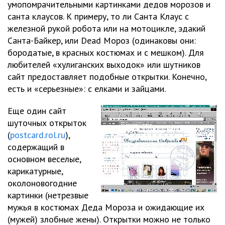
умопомрачительными картинками дедов морозов и
санта клаусов. К примеру, то ли Санта Клаус с
железной рукой робота или на мотоцикле, эдакий
Санта-Байкер, или Dead Мороз (одинаковы они:
бородатые, в красных костюмах и с мешком). Для
любителей «хулиганских выходок» или шутников
сайт предоставляет подобные открытки. Конечно,
есть и «серьезные»: с елками и зайцами.
Еще один сайт
шуточных открыток
(
postcard.rol.ru
),
содержащий в
основном веселые,
карикатурные,
околоновогодние
картинки (нетрезвые
мужья в костюмах Деда Мороза и ожидающие их
(мужей) злобные жены). Открытки можно не только