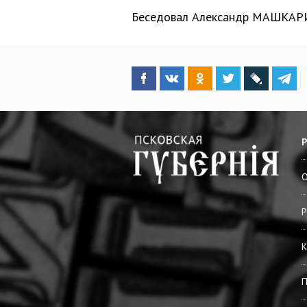
Беседовал Александр МАШКАР
О
Р
К
П