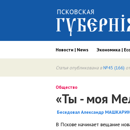
Новости | News
Экономика | Ec
Статья опубликована в
№45 (166)
от
Общество
«Ты - моя М
Беседовал Александр МАШКАРИН
В Пскове начинает вещание нов