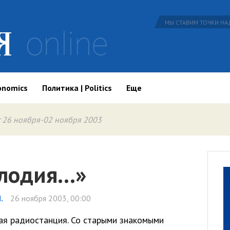
МЫ СТАВИМ ТОЧКИ НАД
onomics
Политика | Politics
Еще
 26 ноября-02 ноября 2003
елодия…»
.
26 ноября 2003, 00:00
ая радиостанция. Со старыми знакомыми