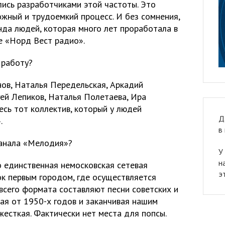
лись разработчиками этой частоты. Это
жный и трудоемкий процесс. И без сомнения,
да людей, которая много лет проработала в
е «Норд Вест радио».
 работу?
нов, Наталья Передельская, Аркадий
гей Лепиков, Наталья Полетаева, Ира
ь тот коллектив, который у людей
Д
.
в
Канала «Мелодия»?
У
н
о единственная немосковская сетевая
э
ок первым городом, где осуществляется
всего формата составляют песни советских и
ая от 1950-х годов и заканчивая нашим
есткая. Фактически нет места для попсы.