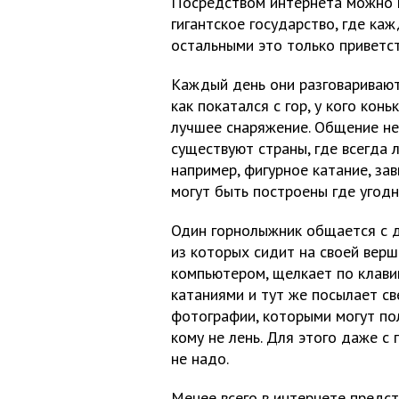
Посредством интернета можно 
гигантское государство, где ка
остальными это только приветст
Каждый день они разговаривают,
как покатался с гор, у кого кон
лучшее снаряжение. Общение не
существуют страны, где всегда 
например, фигурное катание, з
могут быть построены где угодн
Один горнолыжник общается с 
из которых сидит на своей верш
компьютером, щелкает по клав
катаниями и тут же посылает с
фотографии, которыми могут по
кому не лень. Для этого даже с 
не надо.
Менее всего в интернете предст