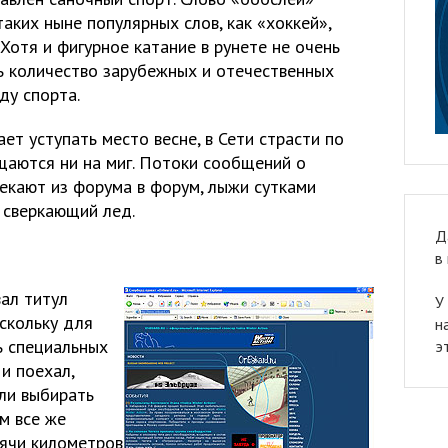
аких ныне популярных слов, как «хоккей»,
 Хотя и фигурное катание в рунете не очень
ть количество зарубежных и отечественных
ду спорта.
ет уступать место весне, в Сети страсти по
щаются ни на миг. Потоки сообщений о
екают из форума в форум, лыжи сутками
т сверкающий лед.
Д
в
ал титул
У
скольку для
н
ть специальных
э
 и поехал,
али выбирать
м все же
сячи километров