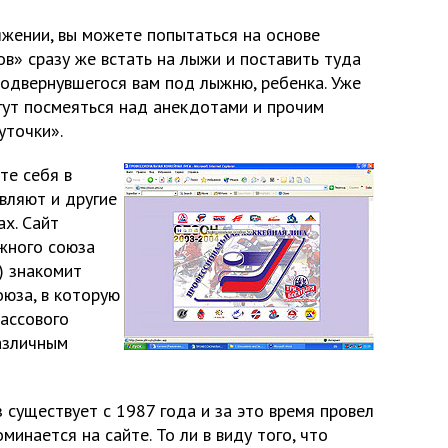
яжении, вы можете попытаться на основе
в» сразу же встать на лыжи и поставить туда
подвернувшегося вам под лыжню, ребенка. Уже
ут посмеяться над анекдотами и прочим
уточки».
те себя в
вляют и другие
х. Сайт
жного союза
u) знакомит
оюза, в которую
массового
азличным
 существует с 1987 года и за это время провел
минается на сайте. То ли в виду того, что