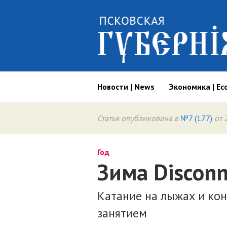
Новости | News
Экономика | Ec
Статья опубликована в
№7 (177)
от 
Год
Зима Disconn
Катание на лыжах и ко
занятием