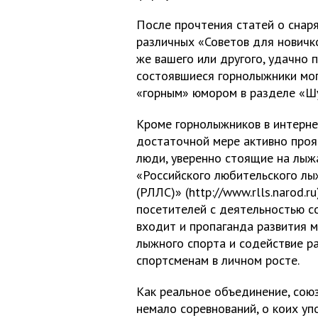
После прочтения статей о снар
различных «Советов для новичко
же вашего или другого, удачно 
состоявшиеся горнолыжники мог
«горным» юмором в разделе «Ш
Кроме горнолыжников в интерне
достаточной мере активно проя
люди, уверенно стоящие на лыжа
«Российского любительского лы
(РЛЛС)» (http://www.rlls.narod.r
посетителей с деятельностью с
входит и пропаганда развития 
лыжного спорта и содействие р
спортсменам в личном росте.
Как реальное объединение, союз
немало соревнований, о коих упо