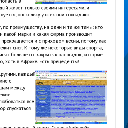
попасть в
ждый живет только своими интересами, и
вуется, поскольку у всех они совпадают.
 по преимуществу, на одни и те же темы: кто
ьки какой марки и какая фирма производит
 прекращается и с приходом весны, потому как
лежит снег. К тому же некоторые виды спорта,
ависят больше от закрытых площадок, которые
о, хоть в Африке. Есть прецеденты!
другими, каждый
ине с
ишам между
вежие
любоваться все
гор спускаться
авлен саночный спорт. Слово «бобслей»