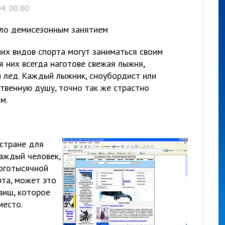
4, 00:00
ало демисезонным занятием
них видов спорта могут заниматься своим
 них всегда наготове свежая лыжня,
й лед. Каждый лыжник, сноубордист или
твенную душу, точно так же страстно
м.
 стране для
Каждый человек,
оготысячной
рта, может это
виш, которое
место.