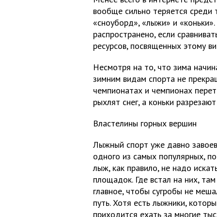
вообще сильно теряется среди т
«сноуборд», «лыжи» и «коньки».
распространено, если сравнива
ресурсов, посвященных этому ви
Несмотря на то, что зима начина
зимним видам спорта не прекра
чемпионатах и чемпионах перет
рыхлят снег, а коньки разрезаю
Властелины горных вершин
Лыжный спорт уже давно завоев
одного из самых популярных, по
лыж, как правило, не надо иска
площадок. Где встал на них, там
главное, чтобы сугробы не меш
путь. Хотя есть лыжники, которы
приходится ехать за многие ты