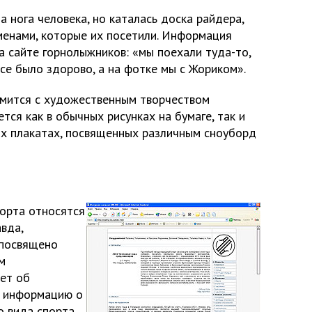
а нога человека, но каталась доска райдера,
менами, которые их посетили. Информация
на сайте горнолыжников: «мы поехали туда-то,
се было здорово, а на фотке мы с Жориком».
омится с художественным творчеством
тся как в обычных рисунках на бумаге, так и
х плакатах, посвященных различным сноуборд
орта относятся
авда,
 посвящено
м
ает об
о информацию о
о вида спорта