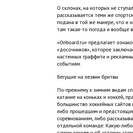
О склонах, на которых не ступал
рассказывается теми же спортс
подана в той же манере, что и 
там такая-то погода и вообще в
«Onboard.ru» предлагает ознак
«досочников», которое заключае
настенных граффити и рекламны
событиям.
Бегущие на лезвии бритвы
По-прежнему к зимним видам сп
катание на коньках и хоккей, пр
большинство хоккейных сайтов
либо прошедшим и предстоящи
соревнованиям, либо рассказыв
отдельной команде. Какую-либ
самом хоккее и об истории этог