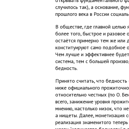
открывать фундаментального фак
случилось так), а основание, фу
прошлого века в России социал
В обществе, где главной целью 
более того, быстрое и разовое 
остаётся примерно тем же или 
конституируют само подобное о
Чем лучше и эффективнее будет
система, тем с большей произв
бедность.
Принято считать, что бедность
ниже официального прожиточно
относительно честных (по О. Бе
всего, занижение уровня прожи
мнению, настолько низок, что н
а нищеты. Далее, монетизация с
реализация знаменитого теперь