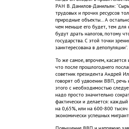
РАН В. Данилов-Данильян: “Сыр
трудовых и прочих ресурсов то
природные объекты... А остальн
чем меньше его будет, тем для 
будут драть налогов, потому ч
государства. С этой точки зрен
заинтересована в депопуляции”.
То же самое, впрочем, касается
что после прошлогоднего посл
советник президента Андрей Илл
говорят об удвоении ВВП, речь 
этого с необходимостью следуе
надо просто значительно сократ
фактически и делается: каждый
на 0,65%, или на 600-800 тысяч 
экономически успешных мигрант
Повышение ВВП и напрямую завя