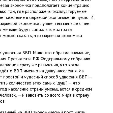
ьевая экономика предполагает концентрацию
лько там, где расположены эксплуатируемые
ое население в сырьевой экономике не нужно. И
сырьевой экономики лучше, тем меньше с нее
то меньше будут социальные затраты
ия можно сказать, что сырьевая экономика
 и удвоения ВВП. Мало кто обратил внимание,
ания Президента РФ Федеральному собранию
арионов сразу же разъяснил, что когда
идёт о ВВП именно на душу населения. Из
т простой и чудесный способ удвоения ВВП —
ить количество этих самых “душ”, — что
 год население страны уменьшается в среднем
человек, — и завозить со всего мира в страну
ов.
занный на ВВП экономический рост никак,