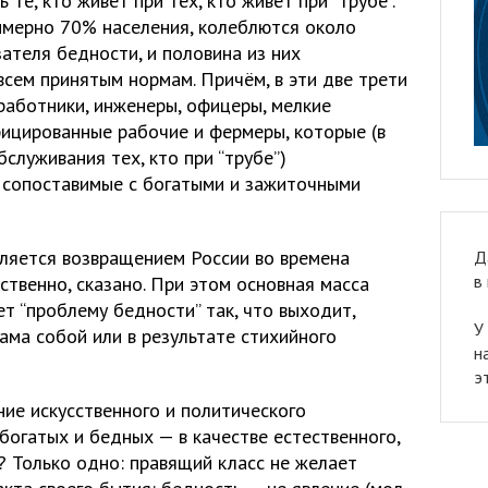
 те, кто живёт при тех, кто живёт при “трубе”.
имерно 70% населения, колеблются около
ателя бедности, и половина из них
сем принятым нормам. Причём, в эти две трети
 работники, инженеры, офицеры, мелкие
ицированные рабочие и фермеры, которые (в
служивания тех, кто при “трубе”)
е сопоставимые с богатыми и зажиточными
ляется возвращением России во времена
Д
в
бственно, сказано. При этом основная масса
т “проблему бедности” так, что выходит,
У
ама собой или в результате стихийного
н
э
ие искусственного и политического
богатых и бедных — в качестве естественного,
? Только одно: правящий класс не желает