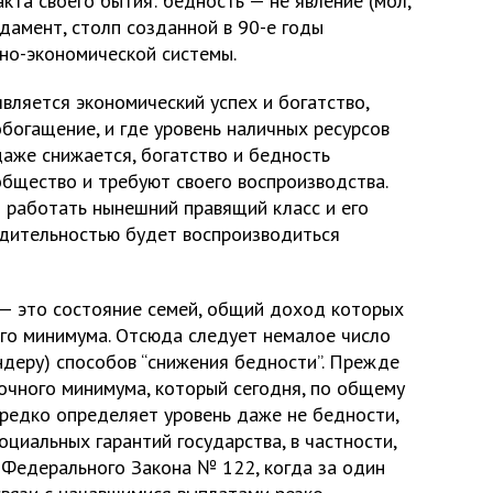
та своего бытия: бедность — не явление (мол,
ндамент, столп созданной в 90-е годы
ьно-экономической системы.
является экономический успех и богатство,
обогащение, и где уровень наличных ресурсов
даже снижается, богатство и бедность
бщество и требуют своего воспроизводства.
 работать нынешний правящий класс и его
одительностью будет воспроизводиться
 — это состояние семей, общий доход которых
го минимума. Отсюда следует немалое число
ндеру) способов “снижения бедности”. Прежде
точного минимума, который сегодня, по общему
ередко определяет уровень даже не бедности,
оциальных гарантий государства, в частности,
 Федерального Закона № 122, когда за один