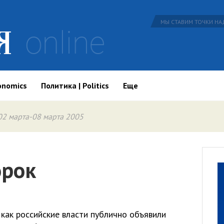
МЫ СТАВИМ ТОЧКИ НАД
onomics
Политика | Politics
Еще
02 марта-08 марта 2005
орок
 как российские власти публично объявили