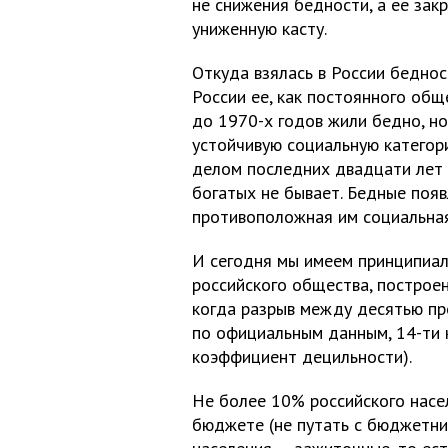
не снижения бедности, а ее зак
униженную касту.
Откуда взялась в России беднос
России ее, как постоянного общ
до 1970-х годов жили бедно, но
устойчивую социальную категор
делом последних двадцати лет 
богатых не бывает. Бедные появ
противоположная им социальная
И сегодня мы имеем принципиал
российского общества, построе
когда разрыв между десятью про
по официальным данным, 14-ти 
коэффициент децильности).
Не более 10% российского насел
бюджете (не путать с бюджетни