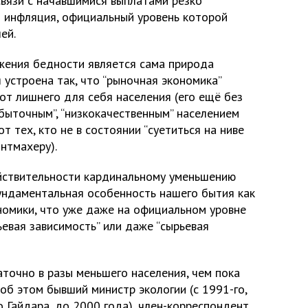
связи с начавшимися выплатами резко
и инфляция, официальный уровень которой
ей.
жения бедности является сама природа
устроена так, что “рыночная экономика”
от лишнего для себя населения (его ещё без
быточным”, “низкокачественным” населением
 от тех, кто не в состоянии “суетиться на ниве
онтмахеру).
йствительности кардинальному уменьшению
ундаментальная особенность нашего бытия как
омики, что уже даже на официальном уровне
ьевая зависимость” или даже “сырьевая
точно в разы меньшего населения, чем пока
 об этом бывший министр экологии (с 1991-го,
о Гайдара, до 2000 года), член-корреспондент