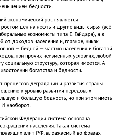
уменьшением бедности.
ний экономический рост является
 ростом цен на нефть и другие виды сырья (всё
иберальные экономисты типа Е. Гайдара), а в
й от доходов населения и, главное, никак
овной — бедной — частью населения и богатой
ходов, при прочих неизменных условиях, любой
у социальную структуру, которая имеется. А
тивостоянии богатства и бедности.
т процессов деградации и развития страны.
ношению к уровню развития передовых
ольшую и большую бедность, но при этом иметь
 И наоборот.
ссийской Федерации система основана
сокращении населения. Такая система
правящих элит РФ, выражаемый во фразах