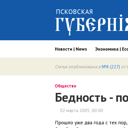
Новости | News
Экономика | Ec
Статья опубликована в
№8 (227)
от 
Общество
Бедность - п
02 марта 2005, 00:00
Прошло уже два года с тех пор,