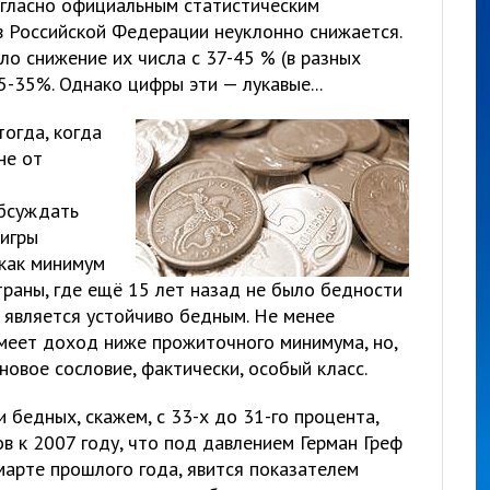
Согласно официальным статистическим
в Российской Федерации неуклонно снижается.
о снижение их числа с 37-45 % (в разных
5-35%. Однако цифры эти — лукавые...
огда, когда
не от
обсуждать
 игры
 как минимум
раны, где ещё 15 лет назад не было бедности
с является устойчиво бедным. Не менее
имеет доход ниже прожиточного минимума, но,
новое сословие, фактически, особый класс.
 бедных, скажем, с 33-х до 31-го процента,
в к 2007 году, что под давлением Герман Греф
арте прошлого года, явится показателем