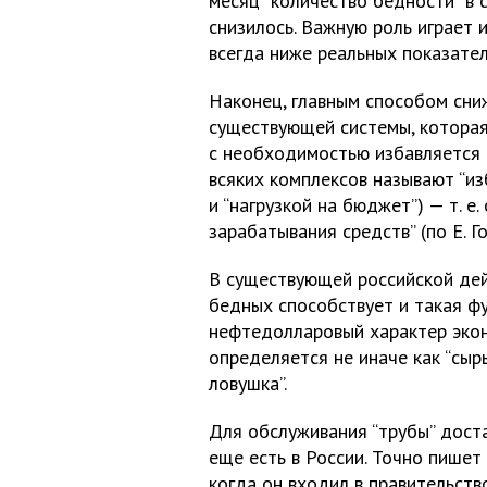
месяц “количество бедности” в 
снизилось. Важную роль играет 
всегда ниже реальных показател
Наконец, главным способом сни
существующей системы, которая 
с необходимостью избавляется 
всяких комплексов называют “из
и “нагрузкой на бюджет”) — т. е.
зарабатывания средств” (по Е. Г
В существующей российской де
бедных способствует и такая ф
нефтедолларовый характер экон
определяется не иначе как “сыр
ловушка”.
Для обслуживания “трубы” доста
еще есть в России. Точно пишет
когда он входил в правительств