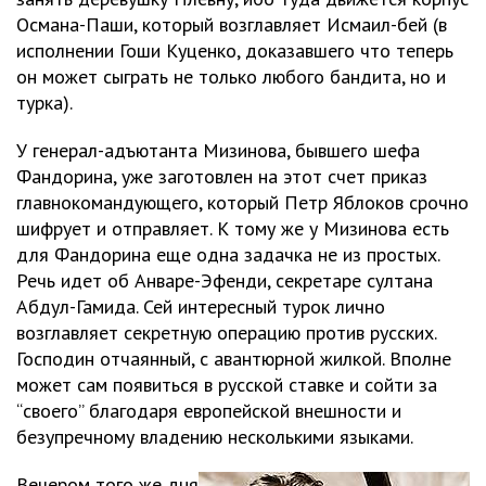
Османа-Паши, который возглавляет Исмаил-бей (в
исполнении Гоши Куценко, доказавшего что теперь
он может сыграть не только любого бандита, но и
турка).
У генерал-адъютанта Мизинова, бывшего шефа
Фандорина, уже заготовлен на этот счет приказ
главнокомандующего, который Петр Яблоков срочно
шифрует и отправляет. К тому же у Мизинова есть
для Фандорина еще одна задачка не из простых.
Речь идет об Анваре-Эфенди, секретаре султана
Абдул-Гамида. Сей интересный турок лично
возглавляет секретную операцию против русских.
Господин отчаянный, с авантюрной жилкой. Вполне
может сам появиться в русской ставке и сойти за
“своего” благодаря европейской внешности и
безупречному владению несколькими языками.
Вечером того же дня