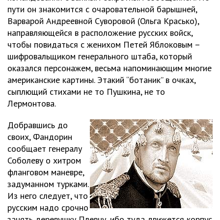
пути он знакомится с очаровательной барышней,
Варварой Андреевной Суворовой (Ольга Красько),
направляющейся в расположение русских войск,
чтобы повидаться с женихом Петей Яблоковым –
шифровальщиком генерального штаба, который
оказался персонажем, весьма напоминающим многие
американские картины. Этакий “ботаник” в очках,
сыплющий стихами не то Пушкина, не то
Лермонтова.
Добравшись до
своих, Фандорин
сообщает генералу
Соболеву о хитром
фланговом маневре,
задуманном турками.
Из него следует, что
русским надо срочно
занять деревушку Плевну, ибо туда движется корпус