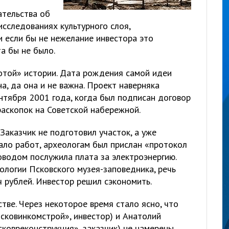
ательства об
сследованиях культурного слоя,
и если бы не нежелание инвестора это
а бы не было.
отой» истории. Дата рождения самой идеи
а, да она и не важна. Проект наверняка
нтября 2001 года, когда был подписан договор
раскопок на Советской набережной.
 Заказчик не подготовил участок, а уже
ало работ, археологам был прислан «протокол
оводом послужила плата за электроэнергию.
ологии Псковского музея-заповедника, речь
 рублей. Инвестор решил сэкономить.
стве. Через некоторое время стало ясно, что
ковинкомстрой», инвестор) и Анатолий
ковреконструкция», заказчик) не намерены