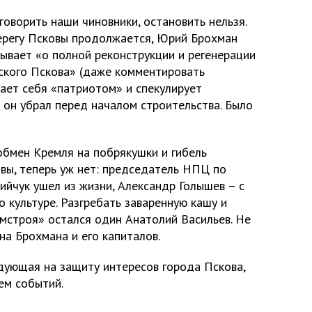
говорить наши чиновники, остановить нельзя.
ерегу Псковы продолжается, Юрий Брохман
зывает «о полной реконструкции и регенерации
нского Пскова» (даже комментировать
вает себя «патриотом» и спекулирует
 он убрал перед началом строительства. Было
 обмен Кремля на побрякушки и гибель
овы, теперь уж нет: председатель НПЦ по
ийчук ушел из жизни, Александр Голышев – с
 культуре. Разгребать заваренную кашу и
строя» остался один Анатолий Васильев. Не
на Брохмана и его капиталов.
ндующая на защиту интересов города Пскова,
ем событий.