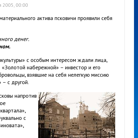
 2005, 00:00
материального актива псковичи проявили себя
много денег.
ном.
культуры» с особым интересом ждали лица,
и «Золотой набережной» – инвестор и его
бровольцы, взявшие на себя нелегкую миссию
– с другой.
сковы напротив
ное
квартала»,
уквально с
Виновата»,