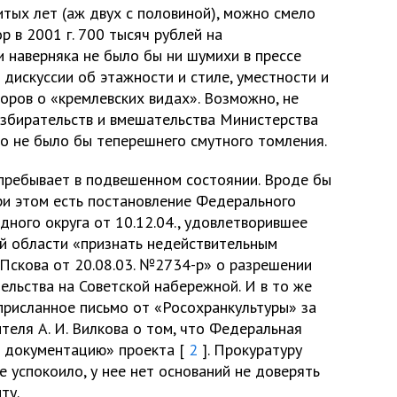
житых лет (аж двух с половиной), можно смело
р в 2001 г. 700 тысяч рублей на
и наверняка не было бы ни шумихи в прессе
и дискуссии об этажности и стиле, уместности и
оров о «кремлевских видах». Возможно, не
збирательств и вмешательства Министерства
о не было бы теперешнего смутного томления.
пребывает в подвешенном состоянии. Вроде бы
при этом есть постановление Федерального
ного округа от 10.12.04., удовлетворившее
й области «признать недействительным
 Пскова от 20.08.03. №2734-р» о разрешении
льства на Советской набережной. И в то же
присланное письмо от «Росохранкультуры» за
еля А. И. Вилкова о том, что Федеральная
ю документацию» проекта [
2
]. Прокуратуру
е успокоило, у нее нет оснований не доверять
ту.