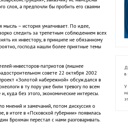
ого слоя, а предпочли бы пробить его сваями
 мысль – история умалчивает. По идее,
зорко следить за трепетным соблюдением всех
нять их инвестору, в принципе не обязанному
ероятно, господа нашли более приятные темы
телей-инвесторов-патриотов (лишнее
Д
градостроительном совете 22 октября 2002
в
з проект «Золотой набережной» обсуждался в
рхеологи в ту пору уже били тревогу по всем
У
н
и, куда без этого, экономические интересы.
э
ло мнений и замечаний, потом дискуссия о
е, в итоге в «Псковской губернии» появилась
один Брохман перестал с нами разговаривать.