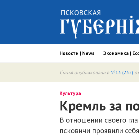
Новости | News
Экономика | Ec
Статья опубликована в
№13 (232)
от
Культура
Кремль за п
В отношении своего гл
псковичи проявили себ