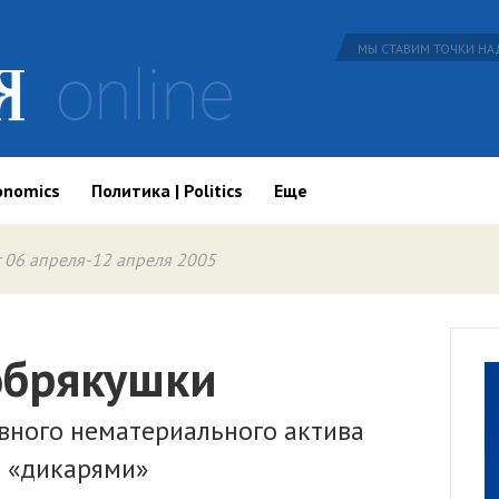
МЫ СТАВИМ ТОЧКИ НАД
onomics
Политика | Politics
Еще
 06 апреля-12 апреля 2005
обрякушки
авного нематериального актива
я «дикарями»