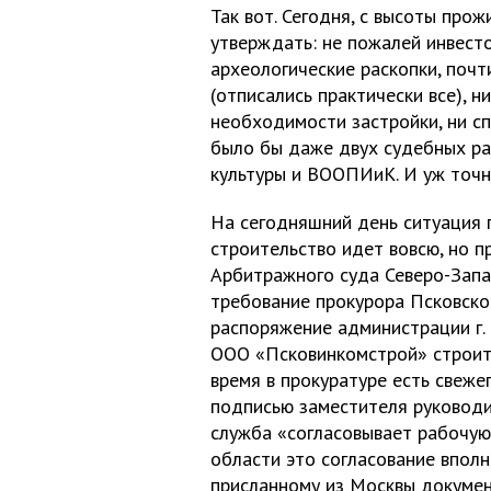
Так вот. Сегодня, с высоты про
утверждать: не пожалей инвесто
археологические раскопки, почт
(отписались практически все), н
необходимости застройки, ни сп
было бы даже двух судебных ра
культуры и ВООПИиК. И уж точн
На сегодняшний день ситуация 
строительство идет вовсю, но 
Арбитражного суда Северо-Запад
требование прокурора Псковско
распоряжение администрации г.
ООО «Псковинкомстрой» строите
время в прокуратуре есть свеже
подписью заместителя руководит
служба «согласовывает рабочу
области это согласование вполн
присланному из Москвы докумен