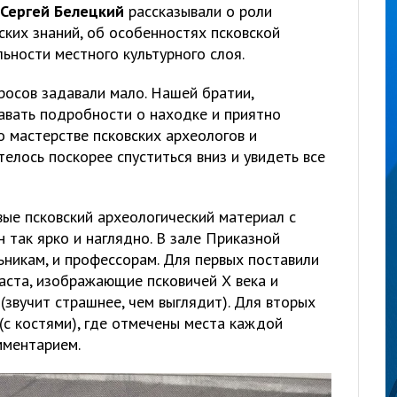
Сергей Белецкий
рассказывали о роли
ских знаний, об особенностях псковской
ьности местного культурного слоя.
росов задавали мало. Нашей братии,
навать подробности о находке и приятно
 мастерстве псковских археологов и
телось поскорее спуститься вниз и увидеть все
вые псковский археологический материал с
 так ярко и наглядно. В зале Приказной
ьникам, и профессорам. Для первых поставили
аста, изображающие псковичей Х века и
(звучит страшнее, чем выглядит). Для вторых
(с костями), где отмечены места каждой
мментарием.