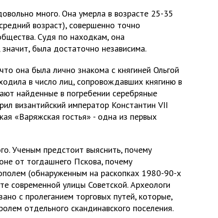
довольно много. Она умерла в возрасте 25-35
 средний возраст), совершенно точно
бщества. Судя по находкам, она
 значит, была достаточно независима.
 что она была лично знакома с княгиней Ольгой
входила в число лиц, сопровождавших княгиню в
вают найденные в погребении серебряные
рил византийский император Константин VII
ская «Варяжская гостья» - одна из первых
го. Ученым предстоит выяснить, почему
оне от тогдашнего Пскова, почему
ополем (обнаруженным на раскопках 1980-90-х
есте современной улицы Советской. Археологи
зано с пролеганием торговых путей, которые,
ролем отдельного скандинавского поселения.