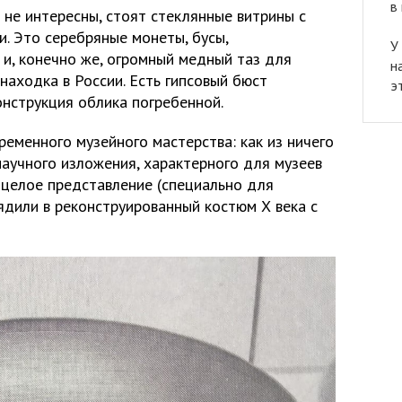
в
и не интересны, стоят стеклянные витрины с
. Это серебряные монеты, бусы,
У
и, конечно же, огромный медный таз для
н
находка в России. Есть гипсовый бюст
э
онструкция облика погребенной.
еменного музейного мастерства: как из ничего
научного изложения, характерного для музеев
 целое представление (специально для
ядили в реконструированный костюм Х века с