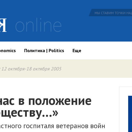
МЫ СТАВИМ ТОЧКИ НАД
onomics
Политика | Politics
Еще
 12 октября-18 октября 2005
нас в положение
бществу…»
стного госпиталя ветеранов войн