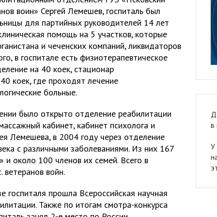
нов воин» Сергей Лемешев, госпиталь был
ьницы для партийных руководителей 14 лет
клиническая помощь на 5 участков, которые
ганистана и чеченских компаний, ликвидаторов
ого, в госпитале есть физиотерапевтическое
еление на 40 коек, стационар
40 коек, где проходят лечение
логические больные.
дении было открыто отделение реабилитации
Д
массажный кабинет, кабинет психолога и
в
ргея Лемешева, в 2004 году через отделение
У
ека с различными заболеваниями. Из них 167
н
» и около 100 членов их семей. Всего в
э
. ветеранов войн.
зе госпиталя прошла Всероссийская научная
илитации. Также по итогам смотра-конкурса
питаль занял 2-е место по России.