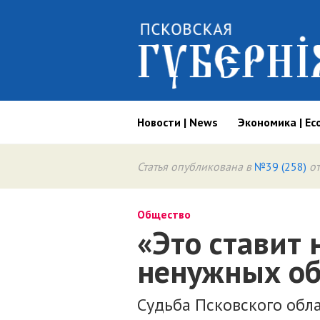
Новости | News
Экономика | Ec
Статья опубликована в
№39 (258)
от
Общество
«Это ставит 
ненужных о
Судьба Псковского обла