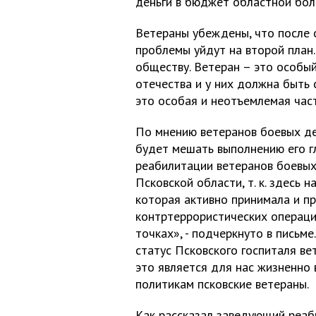
деньги в бюджет областной бол
Ветераны убеждены, что после 
проблемы уйдут на второй план.
обществу. Ветеран – это особы
отечества и у них должна быть 
это особая и неотъемлемая част
По мнению ветеранов боевых де
будет мешать выполнению его г
реабилитации ветеранов боевых
Псковской области, т. к. здесь
которая активно принимала и пр
контртеррористических операци
точках», - подчеркнуто в письм
статус Псковского госпиталя вет
это является для нас жизненно
политикам псковские ветераны.
Как рассказал заведующий реа