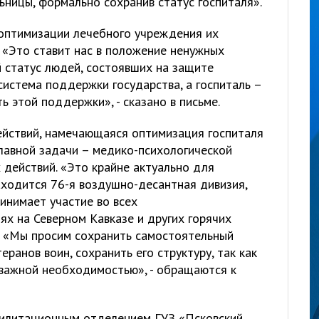
ьницы, формально сохранив статус госпиталя».
оптимизации лечебного учреждения их
 «Это ставит нас в положение ненужных
й статус людей, состоявших на защите
система поддержки государства, а госпиталь –
ь этой поддержки», - сказано в письме.
йствий, намечающаяся оптимизация госпиталя
лавной задачи – медико-психологической
 действий. «Это крайне актуально для
 находится 76-я воздушно-десантная дивизия,
инимает участие во всех
ях на Северном Кавказе и других горячих
е. «Мы просим сохранить самостоятельный
еранов воин, сохранить его структуру, так как
 важной необходимостью», - обращаются к
билитационным отделением ГУЗ «Псковский