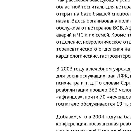
областной госпиталь для ветера
открыт на базе бывшей спецбол
назад. Здесь организована поли
обслуживают ветеранов ВОВ, Аф
аварий и ЧС и их семей. Кроме т
отделение, неврологическое отд
терапевтического отделения на 
кардиологические, гастроэнтеро
В 2003 году в лечебном учреж
для военнослужащих: зал ЛФК, 
психиатра и т. д. По словам Се
реабилитации прошло 363 челов
«афганцев», почти 70 «чеченцев
госпитале обслуживается 19 тыс
Добавим, что в 2004 году на ба
конференция, посвященная реаб
среди госпиталей Псковский гос