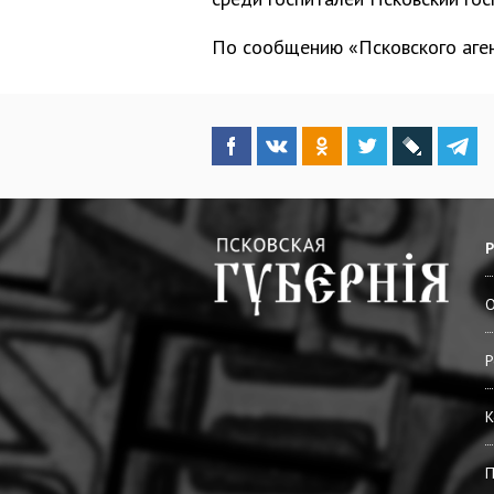
По сообщению «Псковского аге
О
Р
К
П