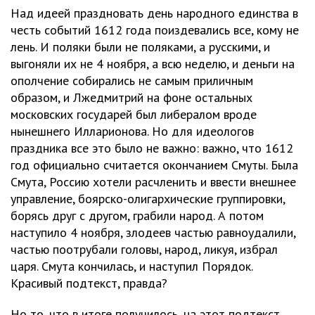
Над идеей праздновать день народного единства в
честь событий 1612 года поиздевались все, кому не
лень. И поляки были не поляками, а русскими, и
выгоняли их не 4 ноября, а всю неделю, и деньги на
ополчение собирались не самым приличным
образом, и Лжедмитрий на фоне остальных
московских государей был либералом вроде
нынешнего Илларионова. Но для идеологов
праздника все это было не важно: важно, что 1612
год официально считается окончанием Смуты. Была
Смута, Россию хотели расчленить и ввести внешнее
управление, боярско-олигархические группировки,
борясь друг с другом, грабили народ. А потом
наступило 4 ноября, злодеев частью равноудалили,
частью поотрубали головы, народ, ликуя, избрал
царя. Смута кончилась, и наступил Порядок.
Красивый подтекст, правда?
Но то, что в итоге получилось, на этот подтекст