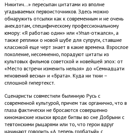
Никитич…» пересыпан цитатами из вполне
угадываемых первоисточников. Здесь можно
обнаружить отсылки как к современным и не очень
анекдотам, специфическому профессиональному
юмору: «Я работаю один» или «Упал-отжался», а
также реплики о новой шубе для супруги, ставшие
классикой еще черт знает в какие времена. Взрослое
поколение, несомненно, порадуют цитаты из
культовых фильмов советской и новейшей эпох: от
«Место встречи изменить нельзя» до «Семнадцати
мгновений весны» и «Брата». Куда ни ткни –
сплошной гипертекст.
Сценаристы совместили былинную Русь с
современной культурой, причем так органично, что в
глаза фактически не бросаются совершенно
киноманские изыски вроде битвы во сне Добрыни с
тевтонскими рыцарями или то, что герои вдруг
начинают говорить «А теперь горбатый» с