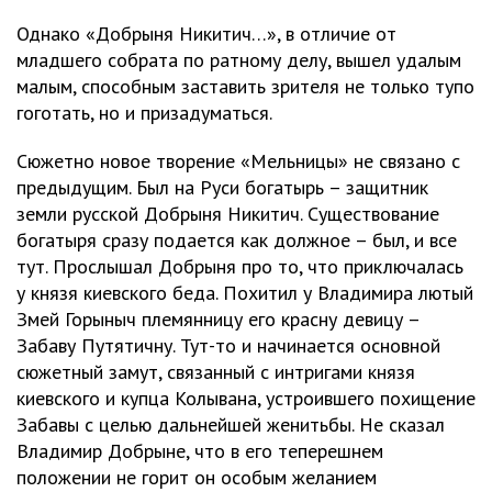
Однако «Добрыня Никитич…», в отличие от
младшего собрата по ратному делу, вышел удалым
малым, способным заставить зрителя не только тупо
гоготать, но и призадуматься.
Сюжетно новое творение «Мельницы» не связано с
предыдущим. Был на Руси богатырь – защитник
земли русской Добрыня Никитич. Существование
богатыря сразу подается как должное – был, и все
тут. Прослышал Добрыня про то, что приключалась
у князя киевского беда. Похитил у Владимира лютый
Змей Горыныч племянницу его красну девицу –
Забаву Путятичну. Тут-то и начинается основной
сюжетный замут, связанный с интригами князя
киевского и купца Колывана, устроившего похищение
Забавы с целью дальнейшей женитьбы. Не сказал
Владимир Добрыне, что в его теперешнем
положении не горит он особым желанием