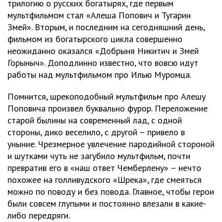
трилогию о русских богатырях, где первым
мультфильмом стал «Алеша Попович и Тугарин
Змей». Вторым, и последним на сегодняшний день,
фильмом из богатырского цикла совершенно
неожиданно оказался «Добрыня Никитич и Змей
Горыныч». Доподлинно известно, что вовсю идут
работы над мультфильмом про Илью Муромца.
Помнится, шрекоподобный мультфильм про Алешу
Поповича произвел буквально фурор. Переложение
старой былины на современный лад, с одной
стороны, дико веселило, с другой – привело в
уныние. Чрезмерное увлечение пародийной стороной
и шутками чуть не загубило мультфильм, почти
превратив его в «наш ответ Чемберлену» – нечто
похожее на голливудского «Шрека», где смеяться
можно по поводу и без повода. Главное, чтобы герои
были совсем глупыми и постоянно влезали в какие-
либо передряги.