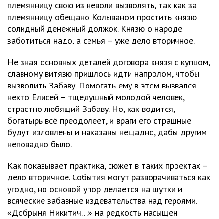
племянницу свою из неволи вызволять, так как за
племянницу обещано Колываном простить князю
солидный денежный должок. Князю о народе
заботиться надо, а семья – уже дело вторичное.
Не зная основных деталей договора князя с купцом,
славному витязю пришлось идти напролом, чтобы
вызволить Забаву. Помогать ему в этом вызвался
некто Елисей – тщедушный молодой человек,
страстно любящий Забаву. Но, как водится,
богатырь всё преодолеет, и враги его страшные
будут изловлены и наказаны нещадно, дабы другим
неповадно было.
Как показывает практика, сюжет в таких проектах –
дело вторичное. События могут разворачиваться как
угодно, но основой упор делается на шутки и
всяческие забавные издевательства над героями.
«Добрыня Никитич…» на редкость насыщен