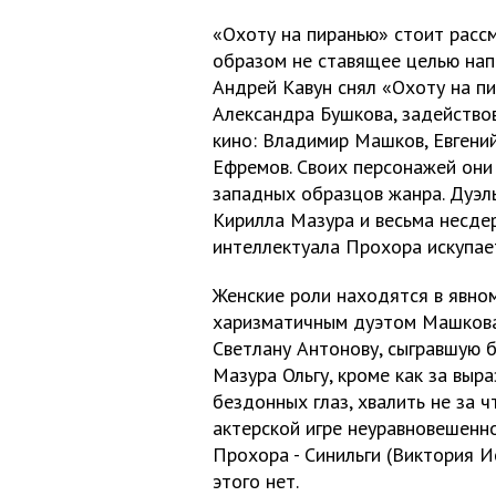
«Охоту на пиранью» стоит рассм
образом не ставящее целью нап
Андрей Кавун снял «Охоту на п
Александра Бушкова, задейство
кино: Владимир Машков, Евгени
Ефремов. Своих персонажей они 
западных образцов жанра. Дуэл
Кирилла Мазура и весьма несде
интеллектуала Прохора искупае
Женские роли находятся в явно
харизматичным дуэтом Машкова
Светлану Антонову, сыгравшую 
Мазура Ольгу, кроме как за выр
бездонных глаз, хвалить не за ч
актерской игре неуравновешенн
Прохора - Синильги (Виктория И
этого нет.