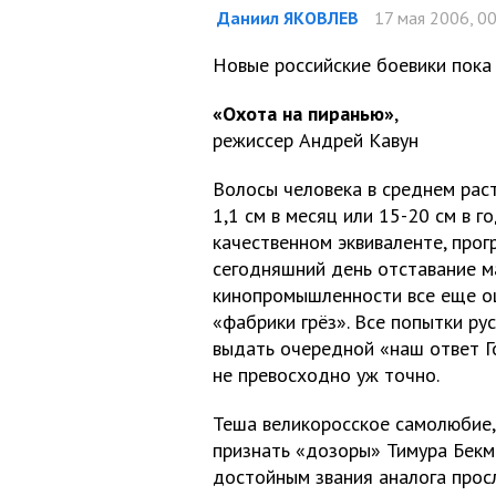
Даниил ЯКОВЛЕВ
17 мая 2006, 0
Новые российские боевики пока
«Охота на пиранью»
,
режиссер Андрей Кавун
Волосы человека в среднем раст
1,1 см в месяц или 15-20 см в г
качественном эквиваленте, прог
сегодняшний день отставание м
кинопромышленности все еще о
«фабрики грёз». Все попытки р
выдать очередной «наш ответ Го
не превосходно уж точно.
Теша великоросское самолюбие
признать «дозоры» Тимура Бек
достойным звания аналога прос