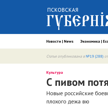
Новости | News
Экономика | Ec
Статья опубликована в
№19 (288)
от
Культура
С пивом пот
Новые российские боев
плохого дежа вю