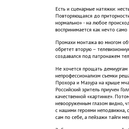
Есть и сценарные натяжки: нест
Повторяющаяся до приторности л
нормально» - на любое происхо
воспринимается как нечто само
Промахи монтажа во многом объ
обретет вторую – телевизионну
создавался под патронажем тел
Не хочется прощать демиургам
непрофессионализм съемки реш
Прохора и Мазура на крыше мча
Российский зритель приучен Гол
качественной «картинке». Пото
невооруженным глазом видно, 
с нашими героями неподвижна, 
сам по себе, а пейзажи тайги м