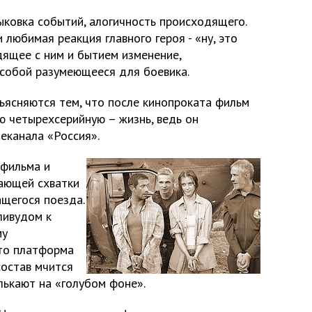
ыковка событий, алогичность происходящего.
юбимая реакция главного героя - «ну, это
дящее с ним и бытием изменение,
 собой разумеющееся для боевика.
ясняются тем, что после кинопроката фильм
ю четырехсерийную – жизнь, ведь он
еканала «Россия».
 фильма и
ающей схватки
щегося поезда.
ливудом к
му
что платформа
состав мчится
елькают на «голубом фоне».