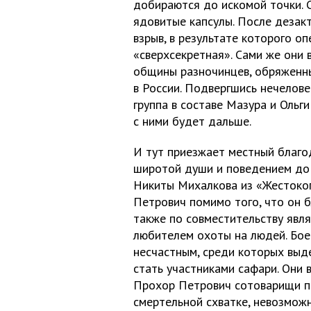
добираются до искомой точки. 
ядовитые капсулы. После дезак
взрыв, в результате которого о
«сверхсекретная». Сами же они 
общины разночинцев, обряженн
в России. Подвергшись нечелов
группа в составе Мазура и Ольги
с ними будет дальше.
И тут приезжает местный благо
широтой души и поведением до 
Никиты Михалкова из «Жестоког
Петрович помимо того, что он 
также по совместительству явл
любителем охоты на людей. Бое
несчастным, среди которых выд
стать участниками сафари. Они 
Прохор Петрович сотоварищи по
смертельной схватке, невозмож