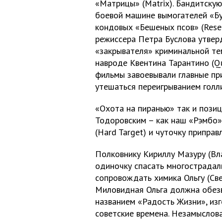
«Матрицы» (Matrix). Бандитску
боевой машине вымогателей «Бу
кондовых «Бешеных псов» (Reser
режиссера Петра Буслова утверд
«закрывателя» криминальной тем
навроде Квентина Тарантино (Que
фильмы завоевывали главные при
утешаться переигрыванием голл
«Охота на пиранью» так и пози
Тодоровским – как наш «Рэмбо»
(Hard Target) и чуточку припра
Полковнику Кириллу Мазуру (Вл
одиночку спасать многострадал
сопровождать химика Ольгу (Све
Миловидная Ольга должна обез
названием «Радость Жизни», из
советские времена. Незамыслова