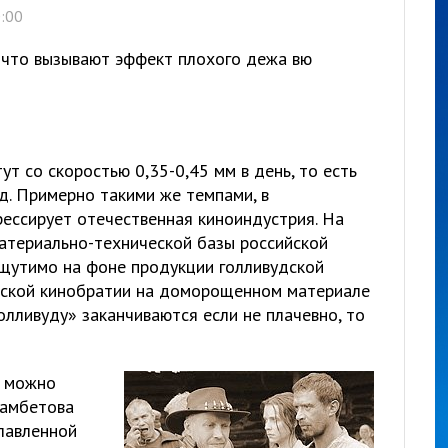
0:00
 что вызывают эффект плохого дежа вю
ут со скоростью 0,35-0,45 мм в день, то есть
од. Примерно такими же темпами, в
рессирует отечественная киноиндустрия. На
атериально-технической базы российской
щутимо на фоне продукции голливудской
усской кинобратии на доморощенном материале
лливуду» заканчиваются если не плачевно, то
, можно
мамбетова
лавленной