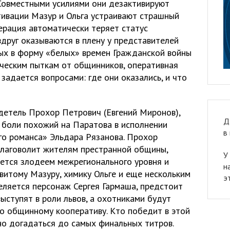
Совместными усилиями они дезактивируют
тивации Мазур и Ольга устраивают страшный
перация автоматически теряет статус
вдруг оказываются в плену у представителей
ых в форму «белых» времен Гражданской войны
еческим пыткам от общинников, оперативная
 задается вопросами: где они оказались, и что
детель Прохор Петрович (Евгений Миронов),
Д
боли похожий на Паратова в исполнении
в
о романса» Эльдара Рязанова. Прохор
благоволит жителям престранной общины,
У
яется злодеем межрегионального уровня и
н
витому Мазуру, химику Ольге и еще нескольким
э
еляется персонаж Сергея Гармаша, предстоит
выступят в роли львов, а охотниками будут
 общинному кооперативу. Кто победит в этой
но догадаться до самых финальных титров.