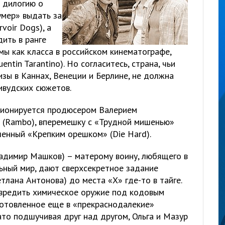
ю дилогию о
мер» выдать за
voir Dogs), а
ить в ранге
ы как класса в российском кинематографе,
ntin Tarantino). Но согласитесь, страна, чьи
зы в Каннах, Венеции и Берлине, не должна
ивудских сюжетов.
ционируется продюсером Валерием
 (Rambo), вперемешку с «Трудной мишенью»
вленный «Крепким орешком» (Die Hard).
адимир Машков) – матерому воину, любящего в
ьный мир, дают сверхсекретное задание
тлана Антонова) до места «Х» где-то в тайге.
вредить химическое оружие под кодовым
готовленное еще в «прекраснодалекие»
то подшучивая друг над другом, Ольга и Мазур