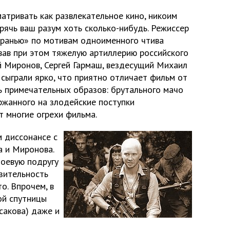
атривать как развлекательное кино, никоим
рячь ваш разум хоть сколько-нибудь. Режиссер
иранью» по мотивам одноименного чтива
вав при этом тяжелую артиллерию российского
й Миронов, Сергей Гармаш, вездесущий Михаил
сыграли ярко, что приятно отличает фильм от
ь примечательных образов: брутального мачо
ржанного на злодейские поступки
т многие огрехи фильма.
м диссонансе с
 и Миронова.
боевую подругу
азительность
то. Впрочем, в
ой спутницы
сакова) даже и