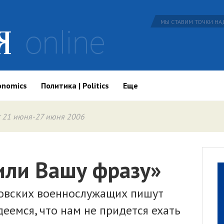
МЫ СТАВИМ ТОЧКИ НАД
onomics
Политика | Politics
Еще
 21 июня-27 июня 2006
ли Вашу фразу»
овских военнослужащих пишут
еемся, что нам не придется ехать