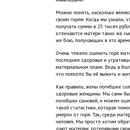
Можно понять, насколько велико
своим горем. Когда мы узнали, ч
получать суммы в 25 тысяч рубле
отличаются матери таких же сын
же бою, получающих в это время
Очень тяжело оценить горе мат
последнее здоровье и утративш
материальном плане. Ведь в бол
что помогло бы ей выжить и жи
Как правило, жены погибших со
здоровые женщины. Мы сами был
погибших сыновей, и можем оце
такой статистики, которая помо
умерло от горя. Так, среди мате
человек. Мы просто хотим обрат
дают матерям, потерявшим свои