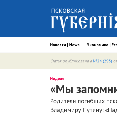
Новости | News
Экономика | Ec
Статья опубликована в
№24 (293)
от
Неделя
«Мы запомни
Родители погибших пск
Владимиру Путину: «Над