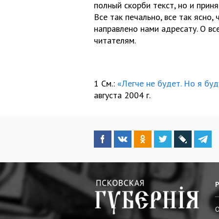
полный скорби текст, но и приня
Все так печально, все так ясно
направлено нами адресату. О в
читателям.
1 См.:
«Легче не будет. Но я буд
августа 2004 г.
О