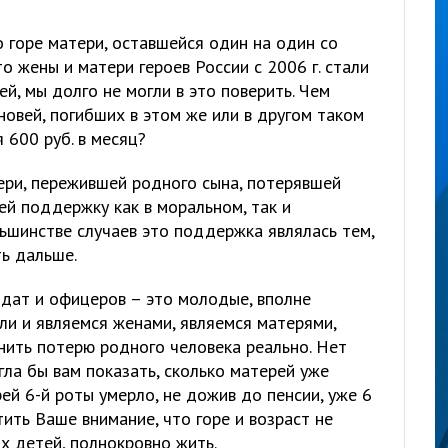
 горе матери, оставшейся один на один со
то жены и матери героев России с 2006 г. стали
й, мы долго не могли в это поверить. Чем
овей, погибших в этом же или в другом таком
 600 руб. в месяц?
ери, пережившей родного сына, потерявшей
ей поддержку как в моральном, так и
ьшинстве случаев это поддержка являлась тем,
ть дальше.
лдат и офицеров – это молодые, вполне
и и являемся женами, являемся матерями,
нить потерю родного человека реально. Нет
гла бы вам показать, сколько матерей уже
рей 6-й роты умерло, не дожив до пенсии, уже 6
ить Ваше внимание, что горе и возраст не
х детей, полнокровно жить.