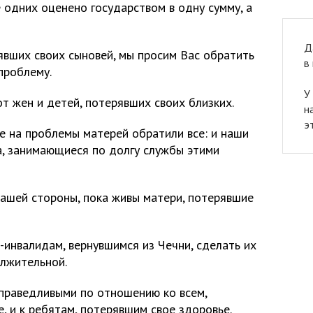
 одних оценено государством в одну сумму, а
Д
явших своих сыновей, мы просим Вас обратить
в
проблему.
У
т жен и детей, потерявших своих близких.
н
э
е на проблемы матерей обратили все: и наши
ца, занимающиеся по долгу службы этими
Вашей стороны, пока живы матери, потерявшие
инвалидам, вернувшимся из Чечни, сделать их
лжительной.
праведливыми по отношению ко всем,
, и к ребятам, потерявшим свое здоровье.