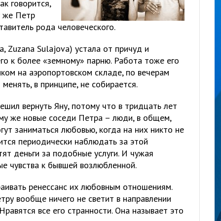
ак говорится,
у же Петр
тавитель рода человеческого.
, Zuzana Sulajova) устала от причуд и
го к более «земному» парню. Работа тоже его
иком на аэропортовском складе, по вечерам
 менять, в принципе, не собирается.
решил вернуть Яну, потому что в тридцать лет
му же новые соседи Петра – люди, в общем,
огут заниматься любовью, когда на них никто не
ится периодически наблюдать за этой
тят деньги за подобные услуги. И чужая
ые чувства к бывшей возлюбленной.
раивать ренессанс их любовным отношениям.
Петру вообще ничего не светит в направлении
 Нравятся все его странности. Она называет это