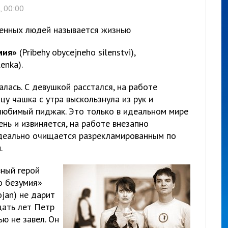
, 00:00
енных людей называется жизнью
мия»
(Pribehy obycejneho silenstvi),
enka).
алась. С девушкой расстался, на работе
цу чашка с утра выскользнула из рук и
 любимый пиджак. Это только в идеальном мире
нь и извиняется, на работе внезапно
идеально очищается разрекламированным по
.
вный герой
о безумия»
ojan) не дарит
цать лет Петр
ью не завел. Он