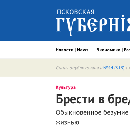
Новости | News
Экономика | Ec
Статья опубликована в
№44 (313)
от
Культура
Брести в бре
Обыкновенное безумие
жизнью