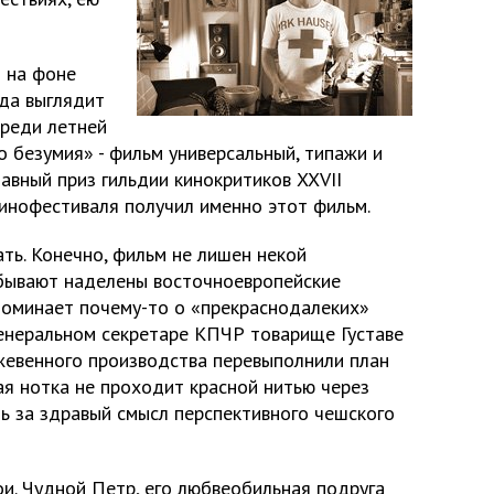
и на фоне
да выглядит
среди летней
 безумия» - фильм универсальный, типажи и
авный приз гильдии кинокритиков XXVII
инофестиваля получил именно этот фильм.
ть. Конечно, фильм не лишен некой
 бывают наделены восточноевропейские
споминает почему-то о «прекраснодалеких»
генеральном секретаре КПЧР товарище Густаве
ожевенного производства перевыполнили план
ая нотка не проходит красной нитью через
ь за здравый смысл перспективного чешского
и. Чудной Петр, его любвеобильная подруга