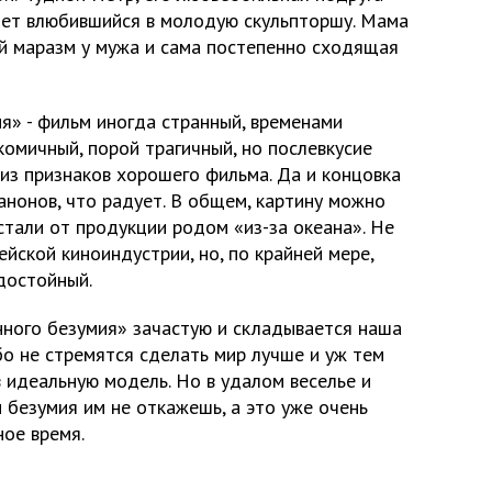
 лет влюбившийся в молодую скульпторшу. Мама
й маразм у мужа и сама постепенно сходящая
я» - фильм иногда странный, временами
комичный, порой трагичный, но послевкусие
 из признаков хорошего фильма. Да и концовка
анонов, что радует. В общем, картину можно
стали от продукции родом «из-за океана». Не
йской киноиндустрии, но, по крайней мере,
достойный.
нного безумия» зачастую и складывается наша
бо не стремятся сделать мир лучше и уж тем
в идеальную модель. Но в удалом веселье и
 безумия им не откажешь, а это уже очень
ное время.