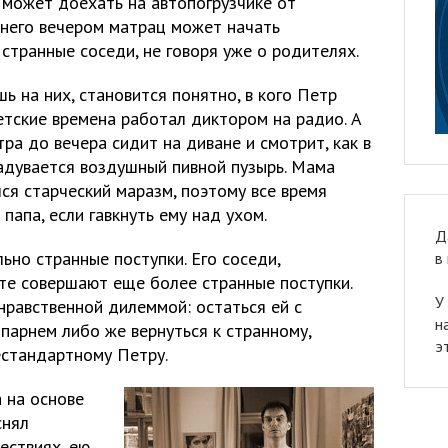
 может доехать на автопогрузчике от
 него вечером матрац может начать
 странные соседи, не говоря уже о родителях.
ь на них, становится понятно, в кого Петр
етские времена работал диктором на радио. А
тра до вечера сидит на диване и смотрит, как в
адувается воздушный пивной пузырь. Мама
лся старческий маразм, поэтому все время
 папа, если гавкнуть ему над ухом.
Д
но странные поступки. Его соседи,
в
оте совершают еще более странные поступки.
У
нравственной дилеммой: остаться ей с
н
парнем либо же вернуться к странному,
э
естандартному Петру.
 на основе
снял
ествиях, ею