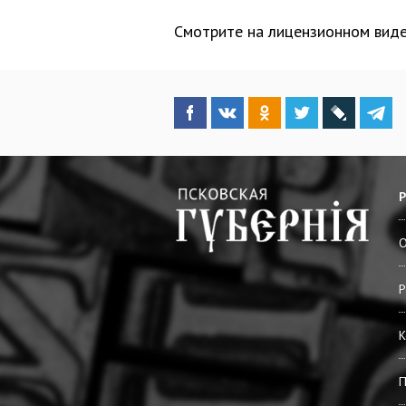
Смотрите на лицензионном виде
О
Р
К
П