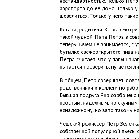
нестандартностью. Только Петр
аэропорта до ее дома. Только у
шевелиться. Только у него такие
Кстати, родители. Когда смотриш
такой чудной. Папа Петра в сов
теперь ничем не занимается, с у
бутылке свежеоткрытого пива н
Петра считает, что у папы нача
пытается проверить, пугается ли
В общем, Петр совершает доволь
родственники и коллеги по раб
Бывшая подруга Яна озабочена 
простым, надежным, но скучным 
ненадежному, но зато такому н
Чешский режиссер Петр Зеленка
собственной популярной пьесы 
трагикомедию о любви и сумасш