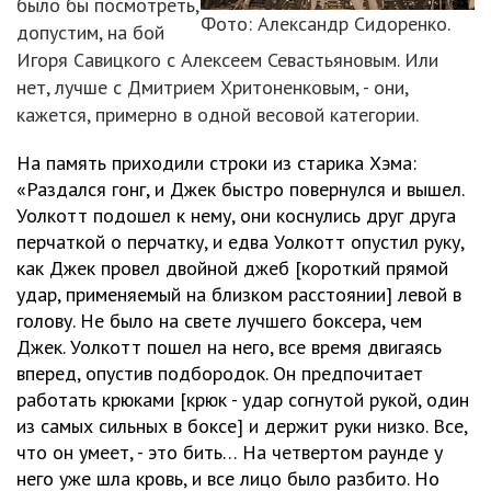
было бы посмотреть,
Фото: Александр Сидоренко.
допустим, на бой
Игоря Савицкого с Алексеем Севастьяновым. Или
нет, лучше с Дмитрием Хритоненковым, - они,
кажется, примерно в одной весовой категории.
На память приходили строки из старика Хэма:
«Раздался гонг, и Джек быстро повернулся и вышел.
Уолкотт подошел к нему, они коснулись друг друга
перчаткой о перчатку, и едва Уолкотт опустил руку,
как Джек провел двойной джеб [короткий прямой
удар, применяемый на близком расстоянии] левой в
голову. Не было на свете лучшего боксера, чем
Джек. Уолкотт пошел на него, все время двигаясь
вперед, опустив подбородок. Он предпочитает
работать крюками [крюк - удар согнутой рукой, один
из самых сильных в боксе] и держит руки низко. Все,
что он умеет, - это бить… На четвертом раунде у
него уже шла кровь, и все лицо было разбито. Но