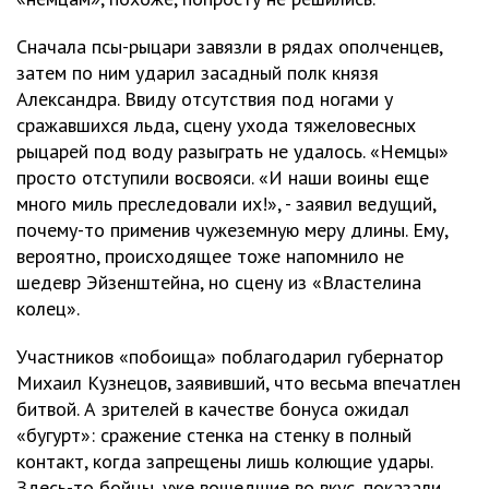
Сначала псы-рыцари завязли в рядах ополченцев,
затем по ним ударил засадный полк князя
Александра. Ввиду отсутствия под ногами у
сражавшихся льда, сцену ухода тяжеловесных
рыцарей под воду разыграть не удалось. «Немцы»
просто отступили восвояси. «И наши воины еще
много миль преследовали их!», - заявил ведущий,
почему-то применив чужеземную меру длины. Ему,
вероятно, происходящее тоже напомнило не
шедевр Эйзенштейна, но сцену из «Властелина
колец».
Участников «побоища» поблагодарил губернатор
Михаил Кузнецов, заявивший, что весьма впечатлен
битвой. А зрителей в качестве бонуса ожидал
«бугурт»: сражение стенка на стенку в полный
контакт, когда запрещены лишь колющие удары.
Здесь-то бойцы, уже вошедшие во вкус, показали