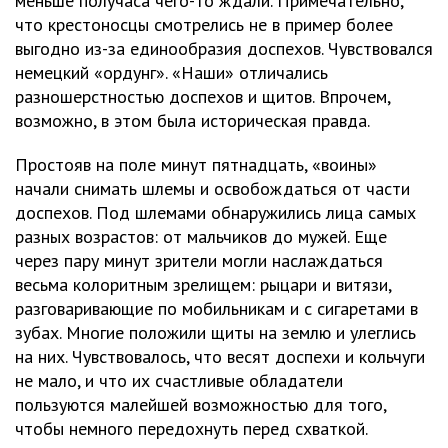
меньше получаса чего-то ждали. Примечательно,
что крестоносцы смотрелись не в пример более
выгодно из-за единообразия доспехов. Чувствовался
немецкий «ордунг». «Наши» отличались
разношерстностью доспехов и щитов. Впрочем,
возможно, в этом была историческая правда.
Простояв на поле минут пятнадцать, «воины»
начали снимать шлемы и освобождаться от части
доспехов. Под шлемами обнаружились лица самых
разных возрастов: от мальчиков до мужей. Еще
через пару минут зрители могли наслаждаться
весьма колоритным зрелищем: рыцари и витязи,
разговаривающие по мобильникам и с сигаретами в
зубах. Многие положили щиты на землю и улеглись
на них. Чувствовалось, что весят доспехи и кольчуги
не мало, и что их счастливые обладатели
пользуются малейшей возможностью для того,
чтобы немного передохнуть перед схваткой.