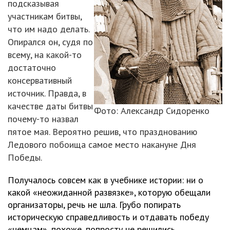
подсказывая
участникам битвы,
что им надо делать.
Опирался он, судя по
всему, на какой-то
достаточно
консервативный
источник. Правда, в
качестве даты битвы
Фото: Александр Сидоренко
почему-то назвал
пятое мая. Вероятно решив, что празднованию
Ледового побоища самое место накануне Дня
Победы.
Получалось совсем как в учебнике истории: ни о
какой «неожиданной развязке», которую обещали
организаторы, речь не шла. Грубо попирать
историческую справедливость и отдавать победу
«немцам», похоже, попросту не решились.