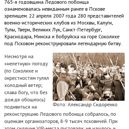
765-я годовщина Ледового побоища
ознаменовалась невиданным ранее в Пскове
зрелищем. 22 апреля 2007 года 280 представителей
военно-исторических клубов из Москвы, Калуги,
Тулы, Твери, Великих Лук, Санкт-Петербург,
Краснодара, Минска и Бобруйска на горе Соколихе
под Псковом реконструировали легендарную битву.
Несмотря на
«нелетную» погоду
(по Соколихе и
окрестностям гулял
холодный ветер;
слава богу, что без
дождя обошлось)
Фото: Александр Сидоренко
подивиться на
реконструкцию Ледового побоища собралось, по
оценкам организаторов, 8-9 тысяч псковичей. При
этом сидячие VIP-места пустовали: не нашлось и