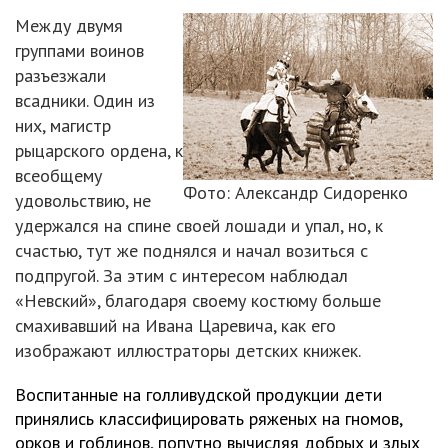
Между двумя
группами воинов
разъезжали
всадники. Один из
них, магистр
рыцарского ордена, к
всеобщему
Фото: Александр Сидоренко
удовольствию, не
удержался на спине своей лошади и упал, но, к
счастью, тут же поднялся и начал возиться с
подпругой. За этим с интересом наблюдал
«Невский», благодаря своему костюму больше
смахивавший на Ивана Царевича, как его
изображают иллюстраторы детских книжек.
Воспитанные на голливудской продукции дети
принялись классифицировать ряженых на гномов,
орков и гоблинов, попутно вычисляя добрых и злых