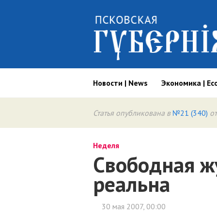
Новости | News
Экономика | Ec
Статья опубликована в
№21 (340)
от
Неделя
Свободная ж
реальна
30 мая 2007, 00:00