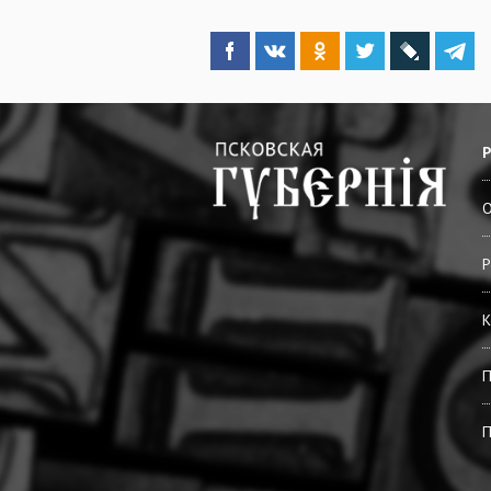
О
Р
К
П
П