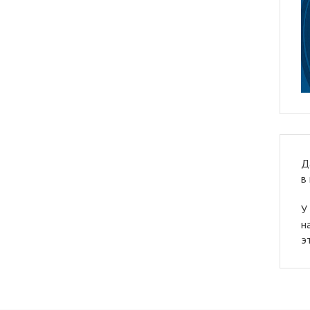
Д
в
У
н
э