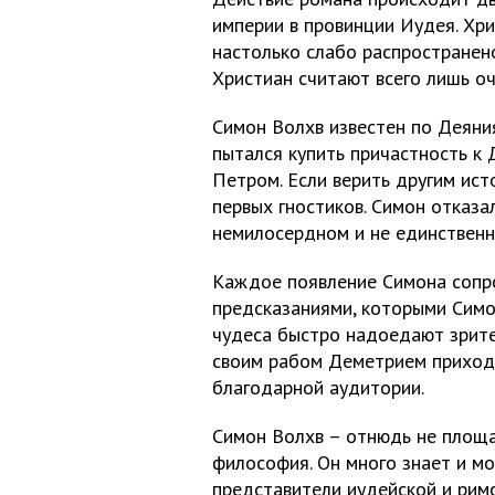
империи в провинции Иудея. Хри
настолько слабо распространено
Христиан считают всего лишь оч
Симон Волхв известен по Деяни
пытался купить причастность к 
Петром. Если верить другим ис
первых гностиков. Симон отказа
немилосердном и не единственн
Каждое появление Симона сопро
предсказаниями, которыми Симон
чудеса быстро надоедают зрите
своим рабом Деметрием приходи
благодарной аудитории.
Симон Волхв – отнюдь не площа
философия. Он много знает и м
представители иудейской и римс