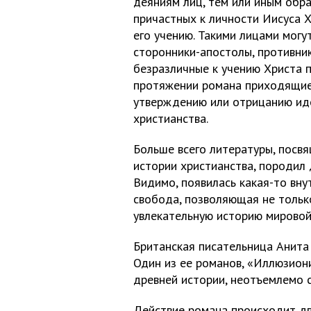
деяниям лиц, тем или иным обр
причастных к личности Иисуса Х
его учению. Такими лицами могу
сторонники-апостолы, противни
безразличные к учению Христа п
протяжении романа приходящие
утверждению или отрицанию ид
христианства.
Больше всего литературы, посв
истории христианства, породил 
Видимо, появилась какая-то вну
свобода, позволяющая не только
увлекательную историю мировой
Британская писательница Анита
Один из ее романов, «Иллюзион
древней истории, неотъемлемо с
Действие романа происходит дв