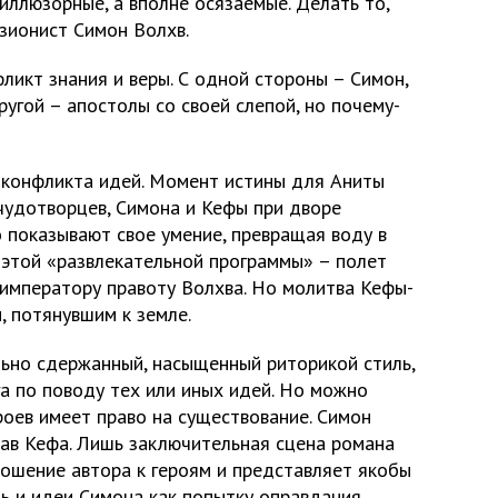
иллюзорные, а вполне осязаемые. Делать то,
зионист Симон Волхв.
фликт знания и веры. С одной стороны – Симон,
ругой – апостолы со своей слепой, но почему-
т конфликта идей. Момент истины для Аниты
чудотворцев, Симона и Кефы при дворе
 показывают свое умение, превращая воду в
 этой «развлекательной программы» – полет
императору правоту Волхва. Но молитва Кефы-
, потянувшим к земле.
ьно сдержанный, насыщенный риторикой стиль,
а по поводу тех или иных идей. Но можно
ероев имеет право на существование. Симон
рав Кефа. Лишь заключительная сцена романа
ношение автора к героям и представляет якобы
ь и идеи Симона как попытку оправдания.