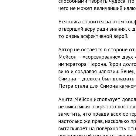
способными творить чудеса. Не 
чего не может величайший иллю
Вся книга строится на этом кон
отвергший веру ради знания, с д
то очень эффективной верой.
Автор не остается в стороне о
Мейсон – «соревнование» двух 
императора Нерона. Герои долго
вино и создавая иллюзии. Венец
Симона – должен был доказать 
Петра стала для Симона камнем
Анита Мейсон использует довол
не выказывая открытого восторг
заметить, что правда всех ее г
настолько же прав, насколько п
вытаскивает на поверхность от
непредвзятый взгляд на личност