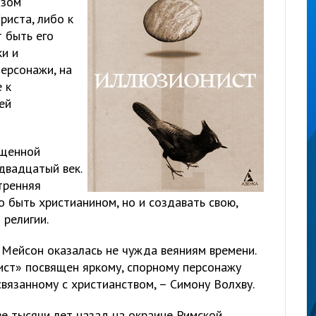
азом
риста, либо к
т быть его
ки и
ерсонажи, на
 к
ей
ященной
двадцатый век.
тренняя
 быть христианином, но и создавать свою,
 религии.
 Мейсон оказалась не чужда веяниям времени.
ист» посвящен яркому, спорному персонажу
вязанному с христианством, – Симону Волхву.
е тысячи лет назад на окраине Римской