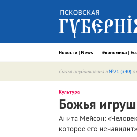
Новости | News
Экономика | Ec
Статья опубликована в
№21 (340)
от
Культура
Божья игруш
Анита Мейсон: «Человек
которое его ненавидит