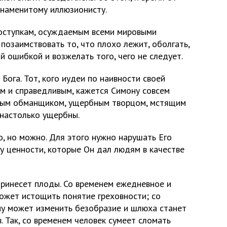
наменитому иллюзионисту.
оступкам, осуждаемым всеми мировыми
 позаимствовать то, что плохо лежит, оболгать,
й ошибкой и возжелать того, чего не следует.
Бога. Тот, кого иудеи по наивности своей
м и справедливым, кажется Симону совсем
злым обманщиком, ущербным творцом, мстящим
 настолько ущербны.
, но можно. Для этого нужно нарушать Его
у ценности, которые Он дал людям в качестве
принесет плоды. Со временем ежедневное и
ожет истощить понятие греховности; со
у может изменить безобразие и шлюха станет
. Так, со временем человек сумеет сломать