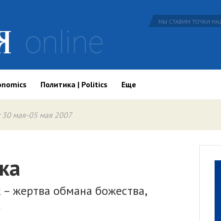
МЫ СТАВИМ ТОЧКИ НАД
onomics
Политика | Politics
Еще
 30 мая-05 мая 2007
ка
 – жертва обмана божества,
»