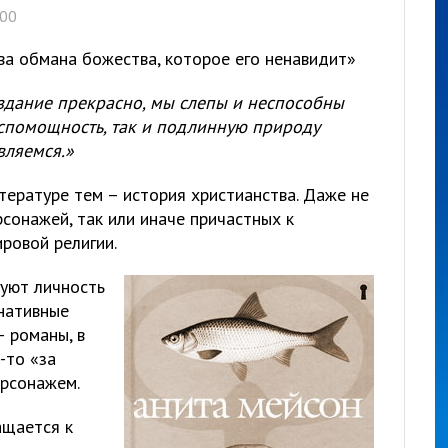
:00
ва обмана божества, которое его ненавидит»
здание прекрасно, мы слепы и неспособны
еспомощность, так и подлинную природу
вляемся.»
тературе тем – история христианства. Даже не
рсонажей, так или иначе причастных к
ровой религии.
руют личность
рнативные
 романы, в
-то «за
ерсонажем.
ащается к