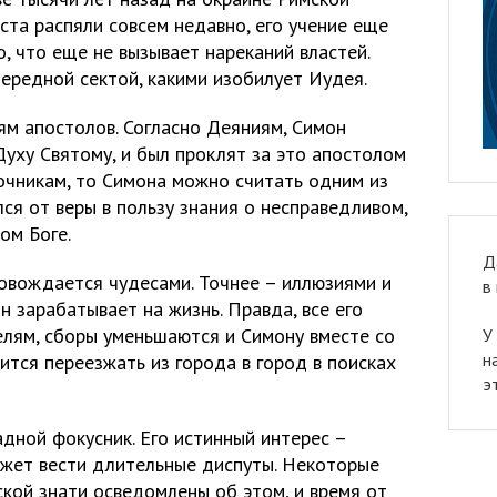
ста распяли совсем недавно, его учение еще
, что еще не вызывает нареканий властей.
ередной сектой, какими изобилует Иудея.
ям апостолов. Согласно Деяниям, Симон
Духу Святому, и был проклят за это апостолом
точникам, то Симона можно считать одним из
лся от веры в пользу знания о несправедливом,
ом Боге.
Д
вождается чудесами. Точнее – иллюзиями и
в
 зарабатывает на жизнь. Правда, все его
лям, сборы уменьшаются и Симону вместе со
У
н
тся переезжать из города в город в поисках
э
дной фокусник. Его истинный интерес –
ожет вести длительные диспуты. Некоторые
кой знати осведомлены об этом, и время от