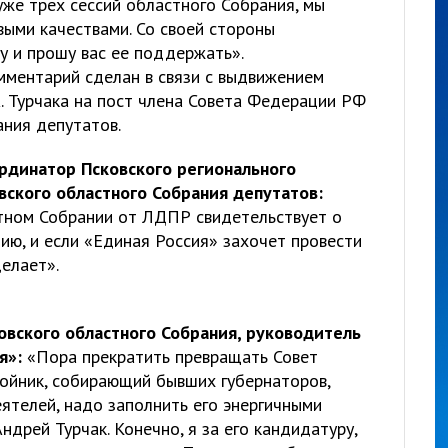
уже трех сессий областного Собрания, мы
выми качествами. Со своей стороны
 и прошу вас ее поддержать».
ментарий сделан в связи с выдвижением
. Турчака на пост члена Совета Федерации РФ
ания депутатов.
динатор Псковского регионального
вского областного Собрания депутатов:
тном Собрании от ЛДПР свидетельствует о
ию, и если «Единая Россия» захочет провести
делает».
вского областного Собрания, руководитель
я»:
«Пора прекратить превращать Совет
ойник, собирающий бывших губернаторов,
ятелей, надо заполнить его энергичными
ндрей Турчак. Конечно, я за его кандидатуру,