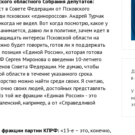
кого областного Собрания депутатов:
т в Совете Федерации от Псковского
ди псковских «единороссов». Андрей Турчак
икогда не видел. Вот когда посмотрю, какое у
занимается, давно ли в политике, зачем идет в
защищать интересы Псковской области на
жно будет говорить, готов ли я поддержать
 позиция «Единой России», которая готова
Ф Сергея Миронова о введении 10-летнего
енов Совета Федерации. Не думаю, чтобы
Д
ой области в течение указанного срока.
в
орство можно найти среди своих. Я считаю,
точно своих людей, достойных представлять
У
з той же фракции «Единая Россия» - это
н
аленский, например, а от «Справедливой
э
ь фракции партии КПРФ:
«13-е – это, конечно,