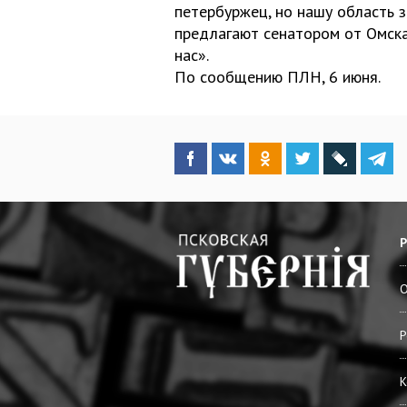
петербуржец, но нашу область з
предлагают сенатором от Омска
нас».
По сообщению ПЛН, 6 июня.
О
Р
К