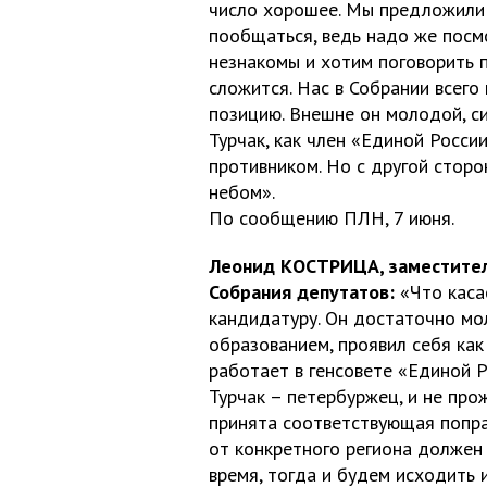
число хорошее. Мы предложили 
пообщаться, ведь надо же посмо
незнакомы и хотим поговорить п
сложится. Нас в Собрании всег
позицию. Внешне он молодой, си
Турчак, как член «Единой Росс
противником. Но с другой сторо
небом».
По сообщению ПЛН, 7 июня.
Леонид КОСТРИЦА, заместител
Собрания депутатов:
«Что касае
кандидатуру. Он достаточно мо
образованием, проявил себя ка
работает в генсовете «Единой 
Турчак – петербуржец, и не про
принята соответствующая попра
от конкретного региона должен
время, тогда и будем исходить и