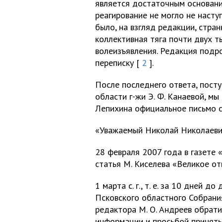
является достаточным основани
реагирование не могло не насту
было, на взгляд редакции, стра
коллективная тяга почти двух т
волеизъявления. Редакция подр
переписку [
2
].
После последнего ответа, пост
области г-жи Э. Ф. Канаевой, мы
Лепихина официальное письмо 
«Уважаемый Николай Николаеви
28 февраля 2007 года в газете 
статья М. Киселева «Великое от
1 марта с. г., т. е. за 10 дней 
Псковского областного Собрания 
редактора М. О. Андреев обрати
информации и просьбой принят