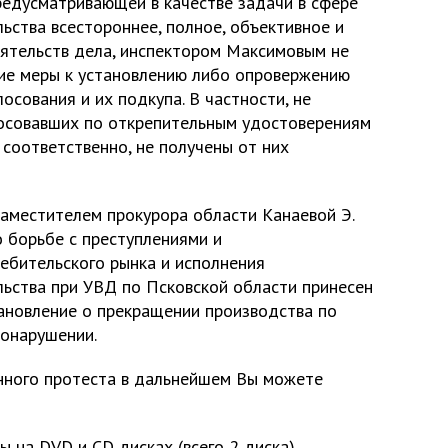
едусматривающей в качестве задачи в сфере
ьства всестороннее, полное, объективное и
ятельств дела, инспектором Максимовым не
ие меры к установлению либо опровержению
осования и их подкупа. В частности, не
лосовавших по открепительным удостоверениям
 соответственно, не получены от них
заместителем прокурора области Канаевой Э.
о борьбе с преступлениями и
ебительского рынка и исполнения
ьства при УВД по Псковской области принесен
ановление о прекращении производства по
онарушении.
нного протеста в дальнейшем Вы можете
 на DVD и CD дисках (всего 2 диска)