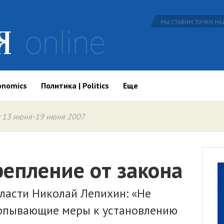
МЫ СТАВИМ ТОЧКИ НАД
onomics
Политика | Politics
Еще
 13 июня-19 июня 2007
репление от закона
ласти Николай Лепихин: «Не
ерпывающие меры к установлению