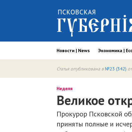
Новости | News
Экономика | Ec
Статья опубликована в
№23 (342)
от
Неделя
Великое отк
Прокурор Псковской об
приняты полные и исч