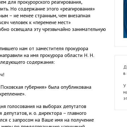
ем для прокурорского реагирования,
пить. Но содержание этого «реагирования»
нным – не менее странным, чем внезапная
ысяч человек к «перемене мест»
обно освещала эту чрезвычайно занимательную
упившего нам от заместителя прокурора
 направили на имя прокурора области Н. Н.
следующего содержания:
Д
в
ч!
У
«Псковская губерния» была опубликована
н
крепление».
э
до дня голосования на выборах депутатов
депутатов, и. о. директора – главного
лся с запросом на Ваше имя на получение
ь меры по предотвращению нарушений