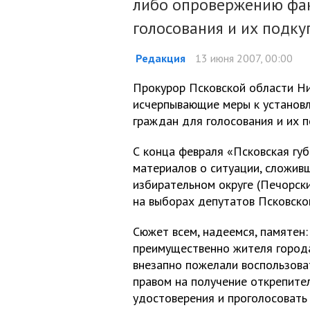
либо опровержению фак
голосования и их подку
Редакция
13 июня 2007, 00:00
Прокурор Псковской области Ни
исчерпывающие меры к установ
граждан для голосования и их 
С конца февраля «Псковская губ
материалов о ситуации, сложивш
избирательном округе (Печорски
на выборах депутатов Псковско
Сюжет всем, надеемся, памятен:
преимущественно жителя города
внезапно пожелали воспользова
правом на получение открепите
удостоверения и проголосовать 