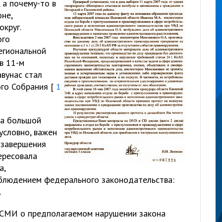
 а почему-то в
не,
круг.
ого
егиональной
в 11-м
вунас стал
го Собрания [
1
ла большой
условно, важен
 завершения
ересовала
а,
облюдением федерального законодательства:
.
 в СМИ о предполагаемом нарушении закона