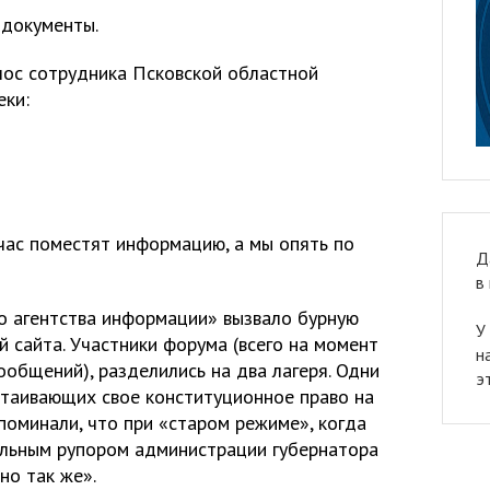
 документы.
ос сотрудника Псковской областной
еки:
ейчас поместят информацию, а мы опять по
Д
в
о агентства информации» вызвало бурную
У
 сайта. Участники форума (всего на момент
н
ообщений), разделились на два лагеря. Одни
э
таивающих свое конституционное право на
поминали, что при «старом режиме», когда
льным рупором администрации губернатора
но так же».