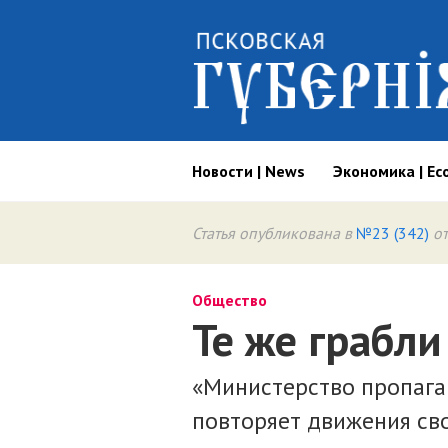
Новости | News
Экономика | Ec
Статья опубликована в
№23 (342)
от
Общество
Те же грабли
«Министерство пропага
повторяет движения св