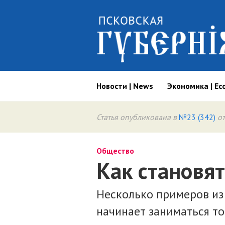
Новости | News
Экономика | Ec
Статья опубликована в
№23 (342)
от
Общество
Как становя
Несколько примеров из 
начинает заниматься то