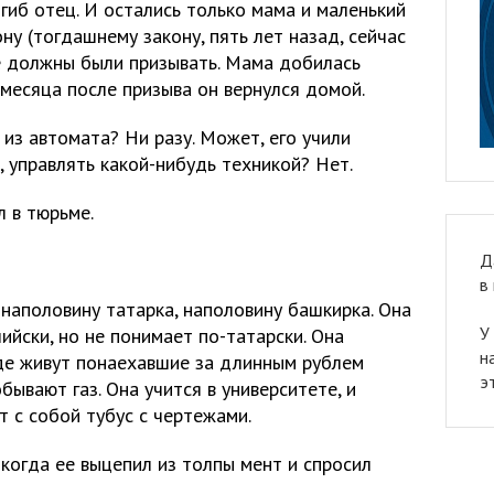
гиб отец. И остались только мама и маленький
ну (тогдашнему закону, пять лет назад, сейчас
не должны были призывать. Мама добилась
месяца после призыва он вернулся домой.
 из автомата? Ни разу. Может, его учили
, управлять какой-нибудь техникой? Нет.
 в тюрьме.
Д
в
 наполовину татарка, наполовину башкирка. Она
У
ийски, но не понимает по-татарски. Она
н
где живут понаехавшие за длинным рублем
э
обывают газ. Она учится в университете, и
 с собой тубус с чертежами.
 когда ее выцепил из толпы мент и спросил