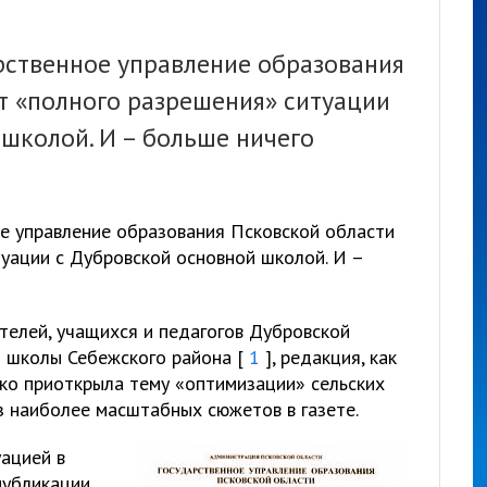
рственное управление образования
т «полного разрешения» ситуации
школой. И – больше ничего
ое управление образования Псковской области
уации с Дубровской основной школой. И –
телей, учащихся и педагогов Дубровской
 школы Себежского района [
1
], редакция, как
ько приоткрыла тему «оптимизации» сельских
з наиболее масштабных сюжетов в газете.
уацией в
публикации