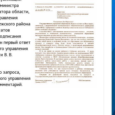
 министра
атора области,
правления
ежского района
татов
подписания
н первый ответ
го управления
 В. В.
о запроса,
ого управления
мментарий.