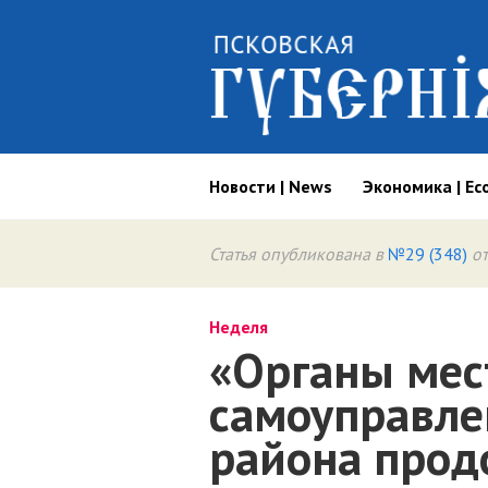
Новости | News
Экономика | Ec
Статья опубликована в
№29 (348)
от
Неделя
«Органы мес
самоуправле
района прод