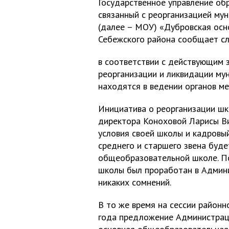
Государственное управление обр
связанный с реорганизацией му
(далее – МОУ) «Дубровская ос
Себежского района сообщает с
в соответствии с действующим 
реорганизации и ликвидации му
находятся в ведении органов ме
Инициатива о реорганизации шк
директора Коноховой Ларисы Вик
условия своей школы и кадровы
среднего и старшего звена буде
общеобразовательной школе. П
школы был проработан в Админи
никаких сомнений.
В то же время на сессии район
года предложение Администрац