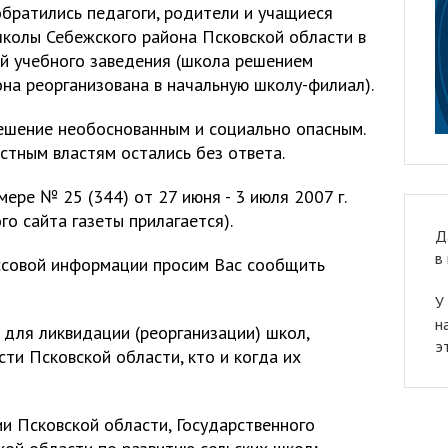
обратились педагоги, родители и учащиеся
колы Себежского района Псковской области в
ей учебного заведения (школа решением
на реорганизована в начальную школу-филиал).
ешение необоснованным и социально опасным.
стным властям остались без ответа.
ере № 25 (344) от 27 июня - 3 июля 2007 г.
го сайта газеты прилагается).
Д
в
ссовой информации просим Вас сообщить
У
н
 для ликвидации (реорганизации) школ,
э
ти Псковской области, кто и когда их
и Псковской области, Государственного