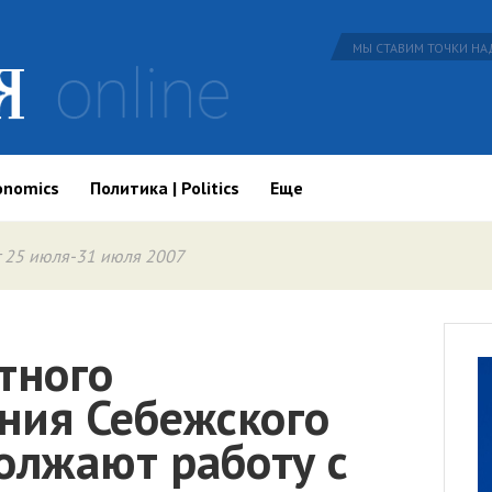
МЫ СТАВИМ ТОЧКИ НАД
onomics
Политика | Politics
Еще
 25 июля-31 июля 2007
тного
ния Себежского
олжают работу с