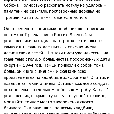
Себежа. Полностью раскопать могилу не удалось –
памятник не сдвигали, послевоенные деревья не
трогали, хотя под ними тоже есть могилы.
Одновременно с поисками погибших шел поиск их
потомков. Приехавшие в Россию 8 сентября
родственники находили на строгих вертикальных
камнях в тысячных алфавитных списках имена
членов своих семей. 11 тысяч имен уже нанесены на
гранитные стелы. У большинства похороненных даты
смерти – 1944 год. Немцы привезли с собой тома
большой книги с именами и схемами всех
произведенных на кладбище захоронений. Она так и
называется: «Книга имен». Останки каждого солдата
похоронены в отдельном небольшом гробу. Каждый
родственник, открыв эту книгу на нужной странице,
мог найти точное место захоронения своего
близкого. Они разошлись по всему кладбищу,
находили это место и вкапывали в землю небольшие