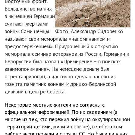
Восточный фронт.
Большинство из них
в нынешней Германии
считают жертвами
войны. Сами немцы
Фото: Александр Сидоренко
называют свои мемориалы «напоминанием и
предостережением». Приуроченный к открытию
мемориала семинар ветеранов из России, Германии и
Белоруссии был назван «Примирение – в поисках
взаимопонимания». На немецкие деньги был
отреставрирован, а частично сделан заново из
гранита памятник воинам Идрицко-Берлинской
дивизии в центре Себежа.
Некоторые местные жители не согласны с
официальной информацией. По их сведениям (а
многие из тех, кто пережил войну на оккупированной
территории детьми, живы и поныне), в Себежском
районе зверствовали и отряды СС. Но были ли у них