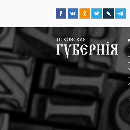
О
Р
К
П
П