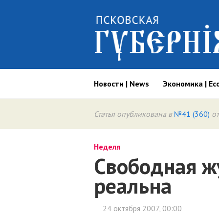
Новости | News
Экономика | Ec
Статья опубликована в
№41 (360)
от
Неделя
Свободная ж
реальна
24 октября 2007, 00:00