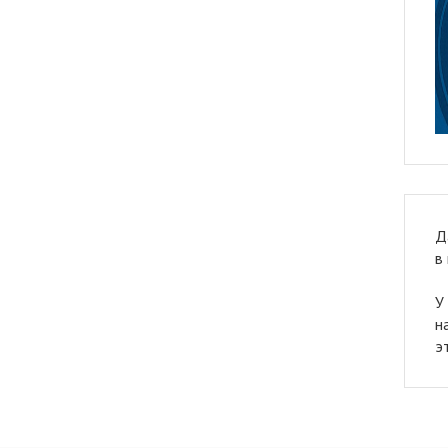
Д
в
У
н
э