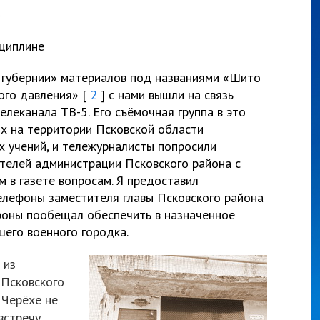
0
сциплине
 губернии» материалов под названиями «Шито
ого давления» [
2
] с нами вышли на связь
елеканала ТВ-5. Его съёмочная группа в это
х на территории Псковской области
х учений, и тележурналисты попросили
ителей администрации Псковского района с
 в газете вопросам. Я предоставил
лефоны заместителя главы Псковского района
тороны пообещал обеспечить в назначенное
шего военного городка.
 из
 Псковского
 Черёхе не
встречу