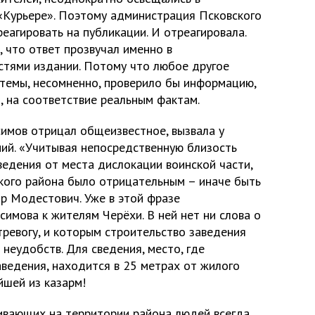
 «Курьере». Поэтому администрация Псковского
еагировать на публикации. И отреагировала.
, что ответ прозвучал именно в
тями издании. Потому что любое другое
 темы, несомненно, проверило бы информацию,
, на соответствие реальным фактам.
симов отрицал общеизвестное, вызвала у
ий. «Учитывая непосредственную близость
ведения от места дислокации воинской части,
кого района было отрицательным – иначе быть
р Модестович. Уже в этой фразе
имова к жителям Черёхи. В ней нет ни слова о
тревогу, и которым строительство заведения
 неудобств. Для сведения, место, где
ведения, находится в 25 метрах от жилого
йшей из казарм!
ивающих на территории района людей всегда