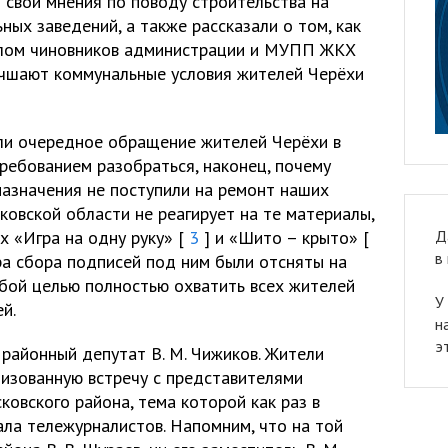
 свои мнения по поводу строительства на
ных заведений, а также рассказали о том, как
олом чиновников администрации и МУПП ЖКХ
учшают коммунальные условия жителей Черёхи
ли очередное обращение жителей Черёхи в
ребованием разобраться, наконец, почему
азначения не поступили на ремонт наших
ковской области не реагирует на те материалы,
х «Игра на одну руку» [
3
] и «Шито – крыто» [
Д
в
ра сбора подписей под ним были отсняты на
собой целью полностью охватить всех жителей
У
й.
н
э
 районный депутат В. М. Чижиков. Жители
низованную встречу с представителями
вского района, тема которой как раз в
ала тележурналистов. Напомним, что на той