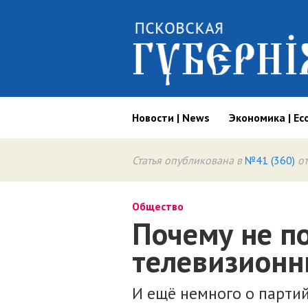
Новости | News
Экономика | Ec
Статья опубликована в
№41 (360)
от
Общество
Почему не п
телевизионн
И ещё немного о парти