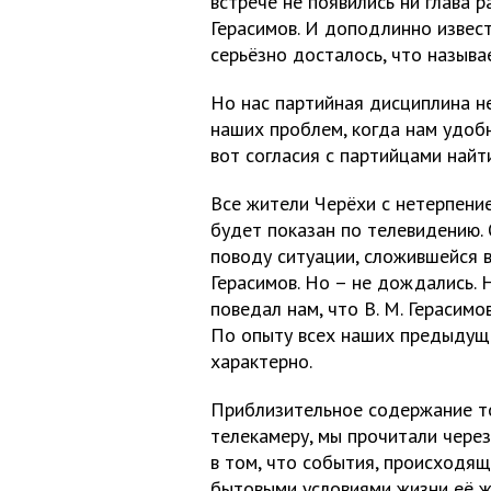
встрече не появились ни глава ра
Герасимов. И доподлинно извест
серьёзно досталось, что называе
Но нас партийная дисциплина н
наших проблем, когда нам удобн
вот согласия с партийцами найти
Все жители Черёхи с нетерпени
будет показан по телевидению.
поводу ситуации, сложившейся в 
Герасимов. Но – не дождались.
поведал нам, что В. М. Герасим
По опыту всех наших предыдущи
характерно.
Приблизительное содержание тог
телекамеру, мы прочитали через
в том, что события, происходящи
бытовыми условиями жизни её ж