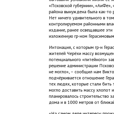
«Псковской губернии», «АиФе»,
района вынуждена была как-то р
Нет ничего удивительного в том
контролируемом районными влас
издание, ранее освещавшее эти
изложенную гр-ном Герасимовым
Интонация, с которым гр-н Гера
жителей Черёхи массу возмущен
потенциального «питейного» за
решение администрации Псковс
не могло», – сообщил нам Викто
подчёркивается отношение Герас
тех людях, которые стали бить 
могло доставить массу хлопот и
планировалось строительство за
дома и в 1000 метров от ближа
«На самом деле интересы прож