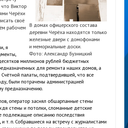
 что Виктор
ями Черёхи
писать своё
В домах офицерского состава
оём рабочем
деревни Черёха находятся только
железные двери с домофонами
и мемориальные доски.
и, я
Фото: Александр Бузницкий
ументы,
десятков миллионов рублей бюджетных
предназначенных для ремонта наших домов, а
 Счётной палаты, подтвердившей, что все
году, были потрачены администрацией
му предназначению.
лов, оператор заснял обшарпанные стены
дя стены и потолки, сломанные детские
 не подлежащие описанию последствия
и т. п. Собравшиеся на встречу с журналистами