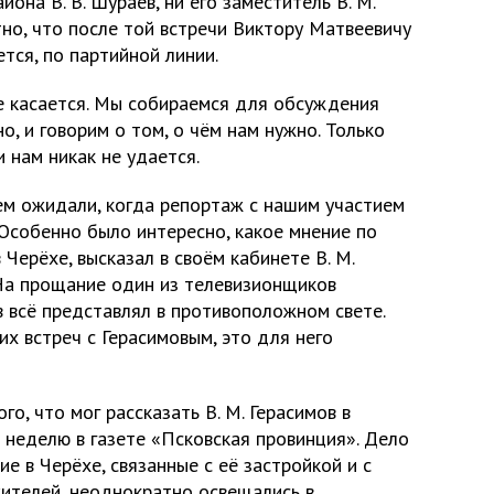
йона В. В. Шураев, ни его заместитель В. М.
но, что после той встречи Виктору Матвеевичу
тся, по партийной линии.
е касается. Мы собираемся для обсуждения
о, и говорим о том, о чём нам нужно. Только
 нам никак не удается.
ем ожидали, когда репортаж с нашим участием
 Особенно было интересно, какое мнение по
Черёхе, высказал в своём кабинете В. М.
 На прощание один из телевизионщиков
ов всё представлял в противоположном свете.
х встреч с Герасимовым, это для него
о, что мог рассказать В. М. Герасимов в
 неделю в газете «Псковская провинция». Дело
е в Черёхе, связанные с её застройкой и с
ителей, неоднократно освещались в