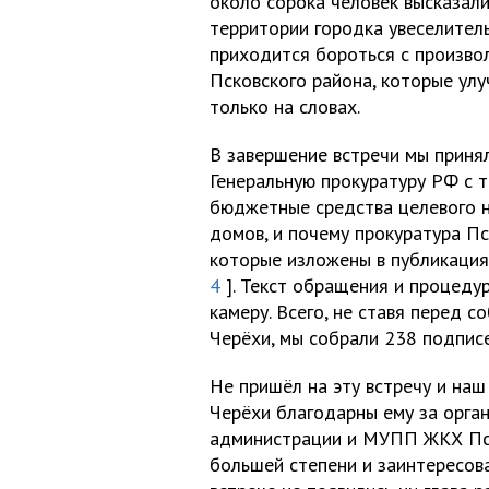
около сорока человек высказали
территории городка увеселитель
приходится бороться с произв
Псковского района, которые ул
только на словах.
В завершение встречи мы приня
Генеральную прокуратуру РФ с т
бюджетные средства целевого н
домов, и почему прокуратура Пс
которые изложены в публикация
4
]. Текст обращения и процеду
камеру. Всего, не ставя перед 
Черёхи, мы собрали 238 подписе
Не пришёл на эту встречу и наш
Черёхи благодарны ему за орга
администрации и МУПП ЖКХ Пско
большей степени и заинтересов