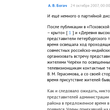
А. В. Богач
24 октября 2007, 00:0
И ещё немного о партийной ди
После публикации в «Псковской
– крыто» [
1
] и «Деревня высок
представители петербургского т
время освещала ход проходящи
совместных российско-индийски
организовать встречу представ
жителями Черёхи по освещенным
телевизионщикам контактные те
В. М. Герасимова, а со своей с
время присутствие жителей быв
Как и следовало ожидать, никто
представителей администрации
района в предложенное время в
появился. Члены приехавшей на 