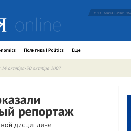
МЫ СТАВИМ ТОЧКИ НАД
onomics
Политика | Politics
Еще
 24 октября-30 октября 2007
оказали
ый репортаж
йной дисциплине