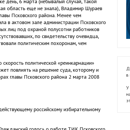
же день, 6 марта (небывалый случай, такой
кая область еще не знала), Владимир Шураев
лавы Псковского района. Менее чем
ла в актовом зале администрации Псковского
нных лиц под охраной полусотни работников
утствовавших, по свидетельству очевидца,
твовали политическим похоронам, чем
то скорость политической «реинкарнации»
Д
жет повлиять на решение суда, которому и
в
орах главы Псковского района 2 марта 2008
У
н
э
 действующему российскому избирательному
Гражданский голос» о работе ТИК Псковского