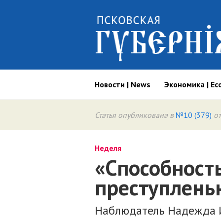
Новости | News
Экономика | Ec
Статья опубликована в
№10 (379)
от
Неделя
«Способность
преступлень
Наблюдатель Надежда 