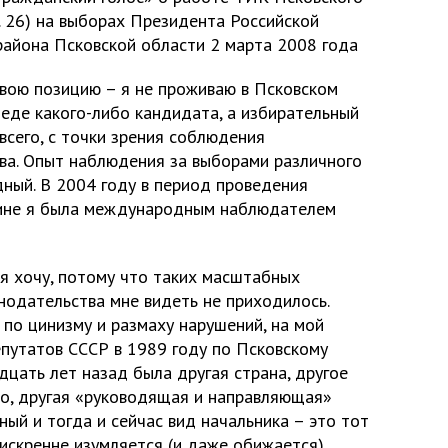
 д. 26) на выборах Президента Российской
района Псковской области 2 марта 2008 года
свою позицию – я не проживаю в Псковском
беде какого-либо кандидата, а избирательный
всего, с точки зрения соблюдения
ва. Опыт наблюдения за выборами различного
дный. В 2004 году в период проведения
аине я была международным наблюдателем
я хочу, потому что таких масштабных
нодательства мне видеть не приходилось.
 по цинизму и размаху нарушений, на мой
епутатов СССР в 1989 году по Псковскому
дцать лет назад была другая страна, другое
о, другая «руководящая и направляющая»
ный и тогда и сейчас вид начальника – это тот
искренне изумляется (и даже обижается),