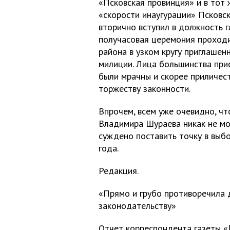
«Псковская провинция» и в тот 
«скорости инаугурации» Псковс
вторично вступил в должность г
получасовая церемония проходи
района в узком кругу приглаше
милиции. Лица большинства прис
были мрачны и скорее приличес
торжеству законности.
Впрочем, всем уже очевидно, ч
Владимира Шураева никак не мо
суждено поставить точку в выб
года.
Редакция.
«Прямо и грубо противоречила
законодательству»
Отчет корреспондента газеты «