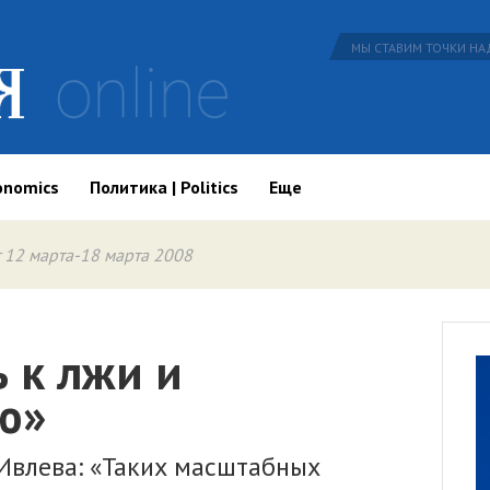
МЫ СТАВИМ ТОЧКИ НАД
onomics
Политика | Politics
Еще
 12 марта-18 марта 2008
 к лжи и
ю»
Ивлева: «Таких масштабных