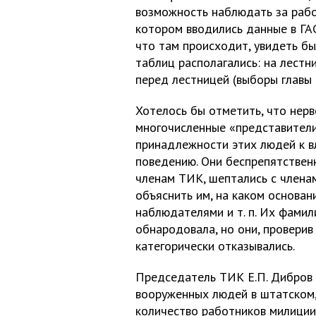
возможность наблюдать за работ
котором вводились данные в ГАС
что там происходит, увидеть б
таблиц располагались: на лест
перед лестницей (выборы главы 
Хотелось бы отметить, что нер
многочисленные «представители 
принадлежности этих людей к в
поведению. Они беспрепятственн
членам ТИК, шептались с члена
объяснить им, на каком основани
наблюдателями и т. п. Их фамил
обнародовала, но они, проверив
категорически отказывались.
Председатель ТИК Е.П. Дибров
вооруженных людей в штатском,
количество работников милиции