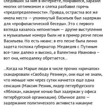
следивших за ним в интернете, понравился, заразил
многих оптимизмом и слегка разбавил горечь
«предопределенности». Правда, острастка все же
имела место — упомянутый Васильев был задержан
для «профилактической беседы». Это с первого
взгляда казалось непонятным — другие выступления
и музыкальные номера были не в пример резче песни
Васильева. Но есть нюанс: в его песне была лично
задета госпожа губернатор. Медведев с Путиным
все-таки далеко и высоко, а Валентина Ивановна –
вот она, неподалеку обретается...
...Когда на Марше люди в числе прочих «кричалок»
скандировали «Свободу Резнику», они еще не знали,
что меньше чем через сутки начнется еще одна
сенсация (Максим Резник, лидер петербургского
«Яблока», накануне ночью был задержан у офиса
петербургской организации). Обычное дело —
задержание политического активиста накануне