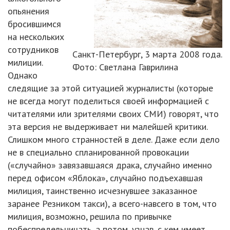
опьянения
бросившимся
на нескольких
сотрудников
Санкт-Петербург, 3 марта 2008 года.
милиции.
Фото: Светлана Гаврилина
Однако
следящие за этой ситуацией журналисты (которые
не всегда могут поделиться своей информацией с
читателями или зрителями своих СМИ) говорят, что
эта версия не выдерживает ни малейшей критики.
Слишком много странностей в деле. Даже если дело
не в специально спланированной провокации
(«случайно» завязавшаяся драка, случайно именно
перед офисом «Яблока», случайно подъехавшая
милиция, таинственно исчезнувшее заказанное
заранее Резником такси), а всего-навсего в том, что
милиция, возможно, решила по привычке
побеспредельничать, а потом, узнав, с кем имеет