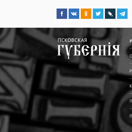
О
Р
К
П
П