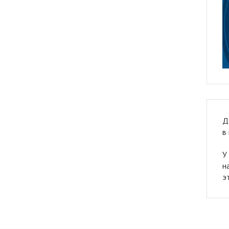
Д
в
У
н
э