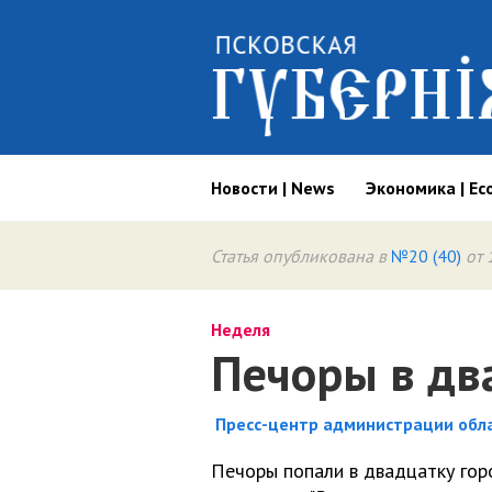
Новости | News
Экономика | Ec
Статья опубликована в
№20 (40)
от 
Неделя
Печоры в дв
Пресс-центр администрации обла
Печоры попали в двадцатку гор