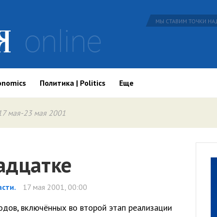
МЫ СТАВИМ ТОЧКИ НАД
onomics
Политика | Politics
Еще
17 мая-23 мая 2001
адцатке
сти.
17 мая 2001, 00:00
одов, включённых во второй этап реализации